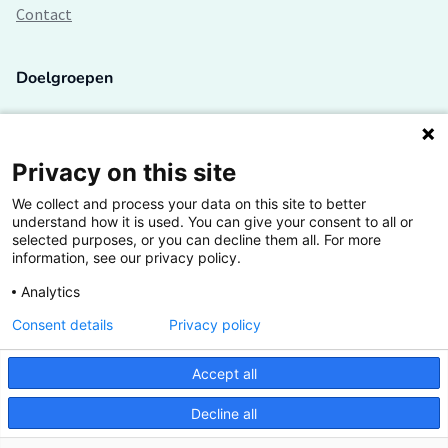
Contact
Doelgroepen
Studenten
Lectoren en onderzoekers
Privacy on this site
We collect and process your data on this site to better
Bedrijven
understand how it is used. You can give your consent to all or
selected purposes, or you can decline them all. For more
Hogescholen
information, see our privacy policy.
Analytics
Consent details
Privacy policy
De grootste kennisbank van het HBO
Accept all
Inspiratie op jouw vakgebied
Decline all
Vrij toegankelijk