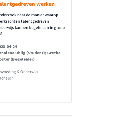
alentgedreven werken
nderzoek naar de manier waarop
eerkrachten talentgedreven
nderwijs kunnen begeleiden in groep
-8. …
023-04-24
nnalena Ohlig (Student); Grethe
oster (Begeleider)
pvoeding & Onderwijs
achelor