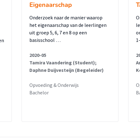
Eigenaarschap
T
Onderzoek naar de manier waarop
O
het eigenaarschap van de leerlingen
l
uit groep 5, 6, 7 en 8 op een
o
basisschool …
1
en
2020-05
2
Tamira Vaandering (Student);
A
Daphne Duijvesteijn (Begeleider)
K
Opvoeding & Onderwijs
O
Bachelor
B