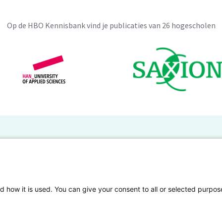
Op de HBO Kennisbank vind je publicaties van 26 hogescholen
BO Kennisbank
er de HBO Kennisbank
Deelnemende hogescholen
gen onderzoek publiceren
Veelgestelde vragen
d how it is used. You can give your consent to all or selected purpos
tgelicht
Privacy Statement