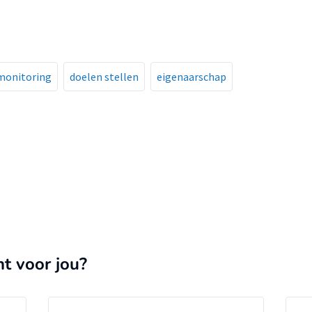
monitoring
doelen stellen
eigenaarschap
nt voor jou?