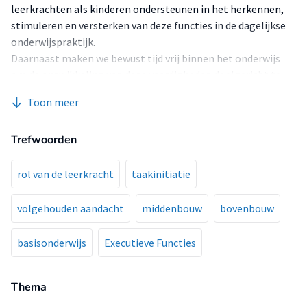
leerkrachten als kinderen ondersteunen in het herkennen,
stimuleren en versterken van deze functies in de dagelijkse
onderwijspraktijk.
Daarnaast maken we bewust tijd vrij binnen het onderwijs
om de ontwikkeling van deze vaardigheden doelgericht te
begeleiden en te stimuleren.
Toon meer
Trefwoorden
rol van de leerkracht
taakinitiatie
volgehouden aandacht
middenbouw
bovenbouw
basisonderwijs
Executieve Functies
Thema