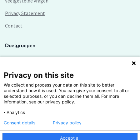
Veelgestelde vragen
Privacy Statement
Contact
Doelgroepen
Studenten
Lectoren en onderzoekers
Privacy on this site
We collect and process your data on this site to better
Bedrijven
understand how it is used. You can give your consent to all or
selected purposes, or you can decline them all. For more
Hogescholen
information, see our privacy policy.
Analytics
Consent details
Privacy policy
De grootste kennisbank van het HBO
Accept all