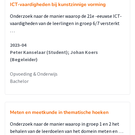
coachen.
ICT-vaardigheden bij kunstzinnige vorming
Als tweede is er een thema ontworpen waarvan de leerlingen
zelf het onderwerp naar voren hebben gebracht. De
Onderzoek naar de manier waarop de 21e -eeuwse ICT-
leerlingen hebben onderzoek gedaan naar een aspect over
vaardigheden van de leerlingen in groep 6/7 versterkt
het weer. Zij hebben zelf aangegeven wat zij wilden leren.
…
Door middel van proefjes en het opzoeken van informatie
hebben zij hun vragen kunnen beantwoorden. Tijdens dit
2023-04
thema zijn de rubrics vooraf, tussendoor en achteraf door
Peter Kanselaar (Student); Johan Koers
tien leerlingen ingevuld van de groep in hoeverre zij op
(Begeleider)
verschillende onderdelen van zelfsturing scoorden. Ook bij
de leerkrachten van deze groep zijn metingen gedaan.
Opvoeding & Onderwijs
Zij hebben de rubrics vooraf en achteraf ingevuld. Om meer
Bachelor
duidelijkheid te krijgen over de resultaten is er ook een
interview afgenomen.
Uit onderzoek is gebleken dat thematisch werken tijdens
zaakvakonderwijs een positief effect heeft op veel
Meten en meetkunde in thematische hoeken
onderdelen van de zelfsturing. Er zijn wel een aantal
kanttekeningen aan dit onderzoek. Dit onderzoek is
Onderzoek naar de manier waarop in groep 1 en 2 het
uitgevoerd in een groep, waardoor het resultaat wordt
behalen van de leerdoelen van het domein meten en …