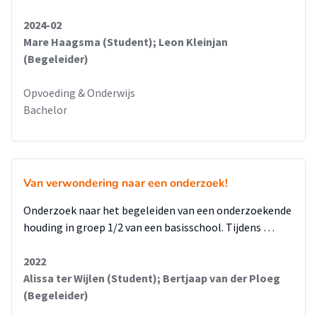
beperkt. Daarbij zijn er ook maar tien leerlingen gebruikt om
het overzicht te bewaken. Tevens is alleen leerkracht 1 in dit
2024-02
onderzoek bij alle lessen geweest, waardoor haar resultaten
Mare Haagsma (Student); Leon Kleinjan
betrouwbaarder zijn. Daarbij heeft leerkracht 2 de leerlingen
(Begeleider)
bij de nulmeting hoger ingeschat. Daarbij is het thema nu
zelfontworpen door de leerkracht. Een eventuele methode
Opvoeding & Onderwijs
zou ervoor kunnen zorgen dat leerlingen nog hoger scoren
Bachelor
op meerdere onderdelen. Belangrijk is wel bij het gebruik van
een methode de onderwijsbehoeften van de leerlingen niet
uit het oog te verliezen.
Wel is er nog op een aantal onderdelen van de zelfsturing
Van verwondering naar een onderzoek!
winst te behalen. Zo vinden de leerlingen het lastig om aan
Onderzoek naar het begeleiden van een onderzoekende
zichzelf kritische vragen te stellen. Dit zou dan ook een
houding in groep 1/2 van een basisschool. Tijdens …
vervolgonderzoek kunnen zijn.
Tevens heeft de Plaswijckschool genoemd dat thematisch
2022
werken een positief effect heeft op de zelfsturing. Daarbij
Alissa ter Wijlen (Student); Bertjaap van der Ploeg
noemden ze wel dit goed voor te bereiden en gebruik te
(Begeleider)
maken van een methode. Er zijn verschillende methodes
hiervoor te gebruiken. Om de juiste methode te kiezen voor