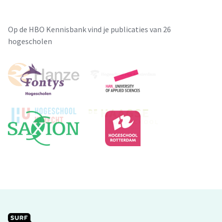
de Nepalese cultuur en de regels en afspraken van de school.
De school biedt kennis over verschillende godsdiensten aan
en de school biedt ruimte voor kinderen om zelf na te
Op de HBO Kennisbank vind je publicaties van 26
denken over het geloof. Hierdoor wordt er ruimte gecreëerd
hogescholen
voor de identiteitsontwikkeling van de kinderen.