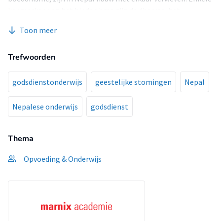
kenmerken van het hindoeïsme zijn de dharma, het
vermijden van de 6 verleidingen, moksha, tolerantie,
Toon meer
respecteren van ouderen en heilig behandelen van al het
leven. Enkele kenmerken van het boeddhisme zijn
Trefwoorden
vrijgevigheid, ethische discipline, geduld, inspanning,
meditatieve concentratie, wijsheid en de 10 niet-deugdzame
daden.
godsdienstonderwijs
geestelijke stomingen
Nepal
Binnen het hindoeïsme zijn er veel feestdagen en vieringen
met meestal het doel om de goden te aanbidden. De
Nepalese onderwijs
godsdienst
feestdagen worden per regio of per familie op een
verschillende manier gevierd. De achterliggende gedachte
Thema
voor de verschillende feesten en vieringen zijn hetzelfde: de
overwinning van het goede op het kwade en het herstellen
Opvoeding & Onderwijs
van dharma. Het boeddhisme kent ook zijn eigen feesten,
waarbij belangrijke gebeurtenissen uit het leven van
Boeddha worden herdacht.
Om een antwoord te geven op de hoofdvraag is er
onderzocht wat we van het hindoeïsme, het boeddhisme en