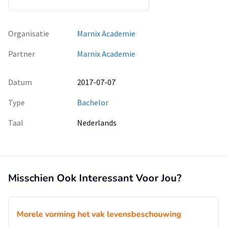
andere godsdiensten terugzien in de cultuur, de visie van T.
Secondary School op onderwijs in godsdienst en geestelijke
stromingen en in de normen en waarden van de school.
Organisatie
Marnix Academie
Daarnaast is er gekeken naar de vormgeving van activiteiten
rond godsdienst en geestelijke stromingen en er is
Partner
Marnix Academie
onderzocht welke kenmerken we van godsdiensten
terugzien bij de leerlingen van de school.
Datum
2017-07-07
Wanneer we kijken naar zowel de cultuur en het hindoeïsme,
dan is het respect hebben voor ouderen en tolerantie van
Type
Bachelor
verschillende godsdiensten een veel voorkomend begrip. In
Taal
Nederlands
Nepal kom je veel van het hindoeïsme tegen wanneer we
kijken naar de hoeveelheid hindoeïstische feesten en
tempels die je tegenkomt in het land en de hoeveelheid
mensen die rondlopen met een hindoeïstische thiika op hun
voorhoofd. Wanneer we kijken naar het boeddhisme en de
Misschien Ook Interessant Voor Jou?
Nepalese cultuur dan komen de begrippen vrijgevigheid en
meditatie beide voor in zowel de cultuur als het geloof. Je
komt veel boeddhistische stupa’s tegen in Nepal en men
Morele vorming het vak levensbeschouwing
groet elkaar met de handpalmen tegen elkaar aan. Deze