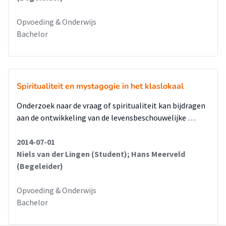
is het begroeten van anderen met de handpalmen tegen
Opvoeding & Onderwijs
elkaar een teken van respect naar anderen en is een
Bachelor
kernwaarde van het boeddhisme.
Er vinden geen rituelen en vieringen plaats op de scholen.
Wel worden de verschillende feesten aangekondigd, zodat de
kinderen er weet van hebben. Enkele leerlingen van de
school geven aan wel een godsdienst te volgen en enkele
Spiritualiteit en mystagogie in het klaslokaal
leerlingen geven aan niet een godsdienst te volgen. Wat
Onderzoek naar de vraag of spiritualiteit kan bijdragen
opvalt is dat alle leerlingen wel een tempel thuis hebben en
aan de ontwikkeling van de levensbeschouwelijke …
hier allen gebruik van maken. Ook geven bijna alle leerlingen
aan te mediteren. Het hindoeïsme en het boeddhisme komt
2014-07-01
dus wel voor onder de leerlingen.
Niels van der Lingen (Student); Hans Meerveld
Godsdienst en geestelijke stromingen komen dus wel voor
(Begeleider)
op de school en dit wordt op een dusdanige manier
aangeboden, waardoor het passend is bij de visie van de
Opvoeding & Onderwijs
school. Hoewel er een gelijke verdeling op de school voor
Bachelor
komt van zowel gelovigen als niet gelovigen, komen er
kenmerken van het hindoeïsme en het boeddhisme voor in