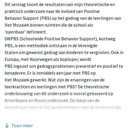
Dit verslag toont de resultaten van mijn theoretische en
praktisch onderzoek naar de invloed van Positive
Behavior Support (PBS) op het gedrag van de leerlingen van
Het Mozaïek binnen ruimten die de school als
'openbaar' definieert.
SWPBS (Schoolwide Positive Behavior Support), kortweg
PBS, is een methodiek ontstaan in de Verenigde
Staten om gewenst gedrag van kinderen te vergroten. Ook in
Europa, met Noorwegen als koploper, wordt
PBS ingezet om gedragsproblemen preventief en positief te
benaderen. Er is inmiddels een jaar met PBS op
Het Mozaïek gewerkt. Wat zijn de ervaringen van de
leerkrachten en leerlingen met PBS? De theoretische
onderbouwing van dit onderzoek is vooral gebaseerd op
Amerikaans en Noors onderzoek. Op basis van de
bevindingen kom ik tot aanbevelingen over de toekomstige
toepassing van PBS binnen ruimten die Het
Mozaïek als 'openbaar' definieert.
Toon meer
Met het schrijven van dit verslag sluit ik de Master opleiding