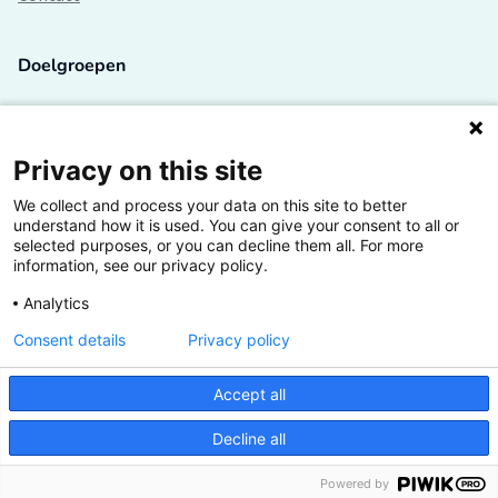
Doelgroepen
Studenten
Lectoren en onderzoekers
Privacy on this site
We collect and process your data on this site to better
Bedrijven
understand how it is used. You can give your consent to all or
selected purposes, or you can decline them all. For more
Hogescholen
information, see our privacy policy.
Analytics
Consent details
Privacy policy
De grootste kennisbank van het HBO
Accept all
Inspiratie op jouw vakgebied
Decline all
Vrij toegankelijk
Powered by