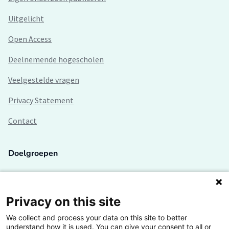
Uitgelicht
Open Access
Deelnemende hogescholen
Veelgestelde vragen
Privacy Statement
Contact
Doelgroepen
Studenten
Lectoren en onderzoekers
Privacy on this site
We collect and process your data on this site to better
Bedrijven
understand how it is used. You can give your consent to all or