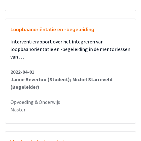
leermethode. Daarnaast is er een discrepantie tussen de
verwachting van de Hbo-‐instromer vanuit het MBO, die een
controlerende functie van zijn SLB-‐docent verwacht en
nodig heeft, en de leeromgeving van het HBO die een
Loopbaanoriëntatie en -begeleiding
pedagogische autonomie verwacht. Het individuele gesprek
Interventierapport over het integreren van
met de student buiten de groepsgesprekken om blijkt van
loopbaanoriëntatie en -begeleiding in de mentorlessen
grote waarde te zijn op de motivatie van de MBO-‐instromer.
van …
De bijdrage van de SLBdocent zou kunnen bestaan uit alert
zijn op oorzaken van studievertraging zoals
2022-04-01
studievaardigheden, motivatie en leerconcepties. Daarnaast
Jamie Beverloo (Student); Michel Starreveld
zal de SLBdocent de student kunnen wijzen op de
(Begeleider)
pedagogische autonomie en tijdig doorverwijzen naar het
decanaat en Learningcentrum. Door het spreekwoordelijke
Opvoeding & Onderwijs
“zetje in de rug te geven” bij studievertraging kan de
Master
SLBdocent een bijdrage leveren aan de “Doorst(r)oming in
de keten”.