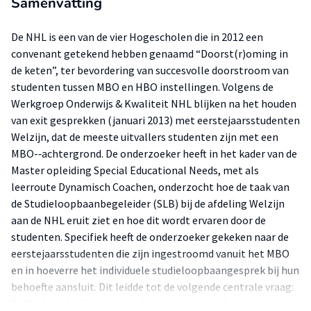
Samenvatting
De NHL is een van de vier Hogescholen die in 2012 een
convenant getekend hebben genaamd “Doorst(r)oming in
de keten”, ter bevordering van succesvolle doorstroom van
studenten tussen MBO en HBO instellingen. Volgens de
Werkgroep Onderwijs & Kwaliteit NHL blijken na het houden
van exit gesprekken (januari 2013) met eerstejaarsstudenten
Welzijn, dat de meeste uitvallers studenten zijn met een
MBO-‐achtergrond. De onderzoeker heeft in het kader van de
Master opleiding Special Educational Needs, met als
leerroute Dynamisch Coachen, onderzocht hoe de taak van
de Studieloopbaanbegeleider (SLB) bij de afdeling Welzijn
aan de NHL eruit ziet en hoe dit wordt ervaren door de
studenten. Specifiek heeft de onderzoeker gekeken naar de
eerstejaarsstudenten die zijn ingestroomd vanuit het MBO
en in hoeverre het individuele studieloopbaangesprek bij hun
behoefte aansluit. Dit leidde tot de volgende centrale vraag:
Welke begeleiding hebben de eerstejaarsstudenten met een