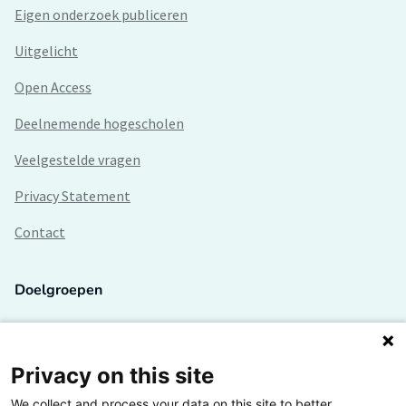
Eigen onderzoek publiceren
Uitgelicht
Open Access
Deelnemende hogescholen
Veelgestelde vragen
Privacy Statement
Contact
Doelgroepen
Studenten
Lectoren en onderzoekers
Privacy on this site
We collect and process your data on this site to better
Bedrijven