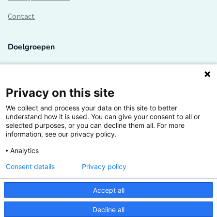
Contact
Doelgroepen
Studenten
Lectoren en onderzoekers
Privacy on this site
We collect and process your data on this site to better
Bedrijven
understand how it is used. You can give your consent to all or
selected purposes, or you can decline them all. For more
Hogescholen
information, see our privacy policy.
Analytics
Consent details
Privacy policy
De grootste kennisbank van het HBO
Accept all
Inspiratie op jouw vakgebied
Decline all