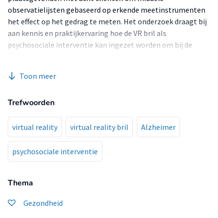
observatielijsten gebaseerd op erkende meetinstrumenten
het effect op het gedrag te meten. Het onderzoek draagt bij
aan kennis en praktijkervaring hoe de VR bril als
psychosociale interventie kan ingezet worden om bij de
cliënt met matige tot ernstige Alzheimer om
probleemgedrag te verminderen. Uit de resultaten blijkt dat
Toon meer
de meeste cliënten een positief effect ervaren bestaand uit
het verhogen van plezier en het verminderen van
Trefwoorden
gedragssymptomen zoals apathie, symptomen van
depressie, verminderen van angst en agitatie. De conclusie
uit dit onderzoek is dat de VR bril zeker de potentie heeft om
virtual reality
virtual reality bril
Alzheimer
ingezet te worden als niet farmacologische interventie als
het gaat om het behandelen van probleemgedrag bij
psychosociale interventie
cliënten met matige tot gevorderde Alzheimer.
Thema
Gezondheid