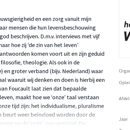
euwsgierigheid en een zorg vanuit mijn
r naar mensen die hun levensbeschouwing
god beschrijven. D.m.v. interviews met vijf
ar hoe zij ‘de zin van het leven’
antwoorden komen voort uit en zijn geduid
filosofie, theologie. Als ook in de
ie) en groter verband (bijv. Nederland) waar
Organ
l waaruit wij denken en doen is hierbij een
Oplei
 van Foucault laat zien dat bepaalde
 leven, maakt hoe we ‘onze’ taal verstaan
Afdel
nze tijd zijn: het individualisme, pluralisme
un beurt weer beïnvloed worden door de
Jaar
eving op de ‘rede’, ons verstand. De