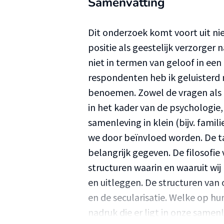
Samenvatting
Dit onderzoek komt voort uit ni
positie als geestelijk verzorge
niet in termen van geloof in een 
respondenten heb ik geluisterd na
benoemen. Zowel de vragen als 
in het kader van de psychologie, 
samenleving in klein (bijv. famil
we door beïnvloed worden. De taa
belangrijk gegeven. De filosofie
structuren waarin en waaruit wij
en uitleggen. De structuren van o
en de secularisatie. Welke op h
nadruk die er ligt in onze samenl