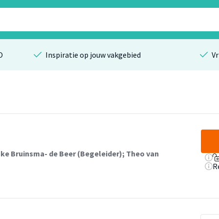
O
Inspiratie op jouw vakgebied
Vr
ke Bruinsma- de Beer (Begeleider)
;
Theo van
R