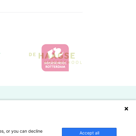
Doelgroepen
Studenten
Lectoren en onderzoekers
es, or you can decline
Accept all