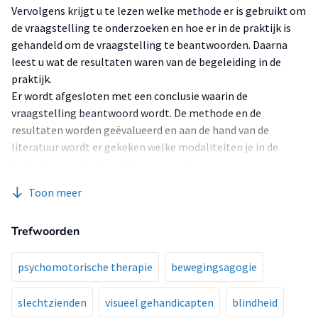
Vervolgens krijgt u te lezen welke methode er is gebruikt om
de vraagstelling te onderzoeken en hoe er in de praktijk is
gehandeld om de vraagstelling te beantwoorden. Daarna
leest u wat de resultaten waren van de begeleiding in de
praktijk.
Er wordt afgesloten met een conclusie waarin de
vraagstelling beantwoord wordt. De methode en de
resultaten worden geëvalueerd en aan de hand van de
literatuur wordt er gekeken welke modaliteiten je in de
beginfase van de begeleiding gebruikt.
Met dit verslag krijgt u handvatten hoe u bewegingsagogie
Toon meer
(BA) kan toepassen met kinderen die een remming hebben
in hun sociaal-emotionele ontwikkeling.
Trefwoorden
Deze case study en de vraagstelling is algemeen en voor de
gehele doelgroep geldig. In het verslag heb ik een individu
eruit belicht om zo een beeld te geven hoe deze
psychomotorische therapie
bewegingsagogie
vraagstelling in de praktijk is onderzocht.
slechtzienden
visueel gehandicapten
blindheid