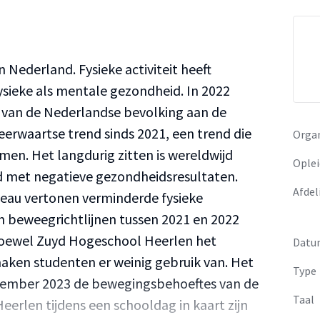
 Nederland. Fysieke activiteit heeft
ysieke als mentale gezondheid. In 2022
t van de Nederlandse bevolking aan de
neerwaartse trend sinds 2021, een trend die
Organ
en. Het langdurig zitten is wereldwijd
Oplei
 met negatieve gezondheidsresultaten.
Afdel
eau vertonen verminderde fysieke
van beweegrichtlijnen tussen 2021 en 2022
Hoewel Zuyd Hogeschool Heerlen het
Datu
ken studenten er weinig gebruik van. Het
Type
december 2023 de bewegingsbehoeftes van de
Taal
erlen tijdens een schooldag in kaart zijn