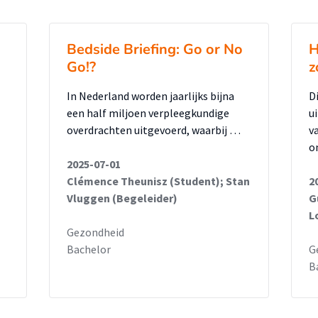
Bedside Briefing: Go or No
H
Go!?
z
In Nederland worden jaarlijks bijna
D
een half miljoen verpleegkundige
u
overdrachten uitgevoerd, waarbij …
v
o
2025-07-01
Clémence Theunisz (Student); Stan
2
Vluggen (Begeleider)
G
L
Gezondheid
Bachelor
G
B