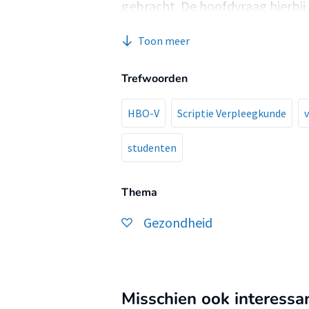
gebracht. De hoofdvraag hierbij 
studenten binnen Hogeschool Zu
Toon meer
Trefwoorden
HBO-V
Scriptie Verpleegkunde
studenten
Thema
Gezondheid
Misschien ook interessa