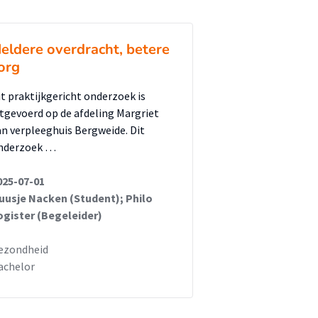
eldere overdracht, betere
org
it praktijkgericht onderzoek is
itgevoerd op de afdeling Margriet
an verpleeghuis Bergweide. Dit
nderzoek …
025-07-01
uusje Nacken (Student); Philo
ogister (Begeleider)
ezondheid
achelor