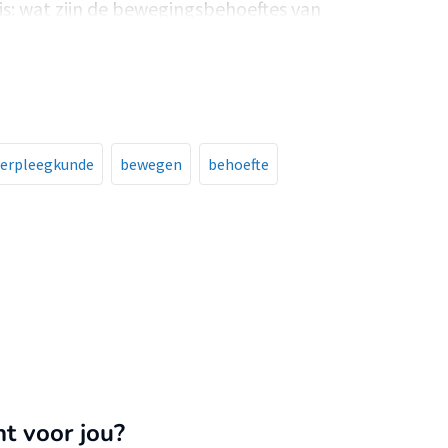
is: wat zijn de bewegingsbehoeftes van
yd te Heerlen tijdens een schooldag?
verpleegkunde
bewegen
behoefte
nt voor jou?