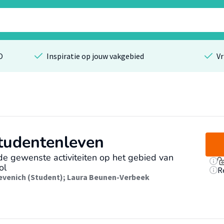
O
Inspiratie op jouw vakgebied
Vr
tudentenleven
de gewenste activiteiten op het gebied van
ol
R
evenich (Student)
;
Laura Beunen-Verbeek