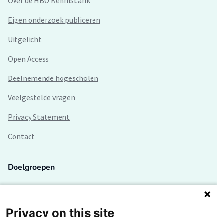
Over de HBO Kennisbank
Eigen onderzoek publiceren
Uitgelicht
Open Access
Deelnemende hogescholen
Veelgestelde vragen
Privacy Statement
Contact
Doelgroepen
Studenten
Lectoren en onderzoekers
Privacy on this site