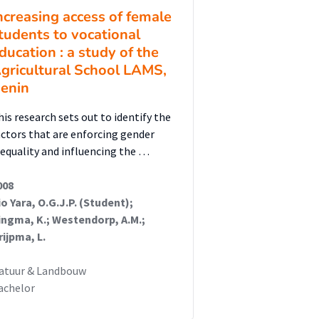
ncreasing access of female
tudents to vocational
ducation : a study of the
gricultural School LAMS,
enin
his research sets out to identify the
actors that are enforcing gender
nequality and influencing the …
008
io Yara, O.G.J.P. (Student);
ingma, K.; Westendorp, A.M.;
rijpma, L.
atuur & Landbouw
achelor