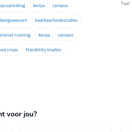
Taal
epsopleiding
kenya
campus
dselgewassen
haalbaarheidsstudies
tional training
kenya
campus
ood crops
feasibility studies
nt voor jou?