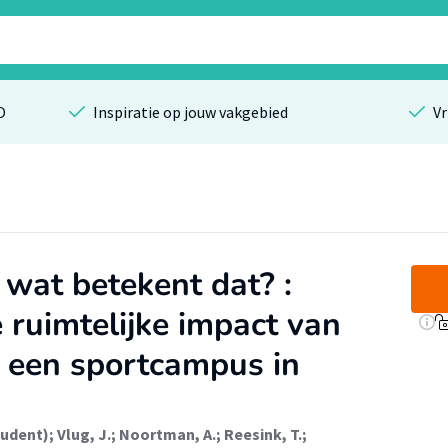
O
Inspiratie op jouw vakgebied
Vr
: wat betekent dat? :
 ruimtelijke impact van
p een sportcampus in
tudent)
;
Vlug, J.
;
Noortman, A.
;
Reesink, T.
;