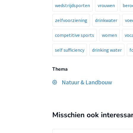
wedstrijdsporten
vrouwen
bero
zelfvoorziening
drinkwater
voe
competitive sports
women
voca
self sufficiency
drinking water
f
Thema
Natuur & Landbouw
Misschien ook interessa