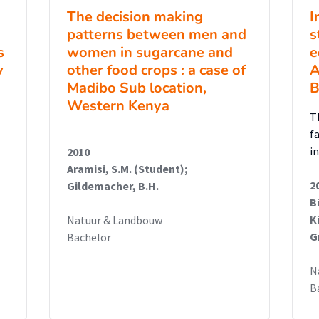
The decision making
I
patterns between men and
s
s
women in sugarcane and
e
y
other food crops : a case of
A
Madibo Sub location,
B
Western Kenya
T
f
i
2010
Aramisi, S.M. (Student);
2
Gildemacher, B.H.
B
K
Natuur & Landbouw
G
Bachelor
N
B