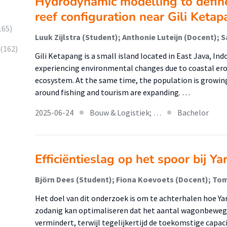
Hydrodynamic modelling to define 
reef configuration near Gili Ketap
165)
(162)
Gili Ketapang is a small island located in East Java, Indo
experiencing environmental changes due to coastal erosi
ecosystem. At the same time, the population is growing
around fishing and tourism are expanding. …
2025-06-24
Bouw & Logistiek; …
Bachelor
Efficiëntieslag op het spoor bij Yar
Björn Dees (Student); Fiona Koevoets (Docent); To
Het doel van dit onderzoek is om te achterhalen hoe Ya
zodanig kan optimaliseren dat het aantal wagonbeweg
vermindert, terwijl tegelijkertijd de toekomstige capaci