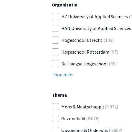
Organisatie
HZ University of Applied Sciences
(
HAN University of Applied Sciences
Hogeschool Utrecht
(106)
Hogeschool Rotterdam
(97)
De Haagse Hogeschool
(85)
Toon meer
Thema
Mens & Maatschappij
(9.032)
Gezondheid
(8.078)
Opvoeding & Onderwijs
(6.803)