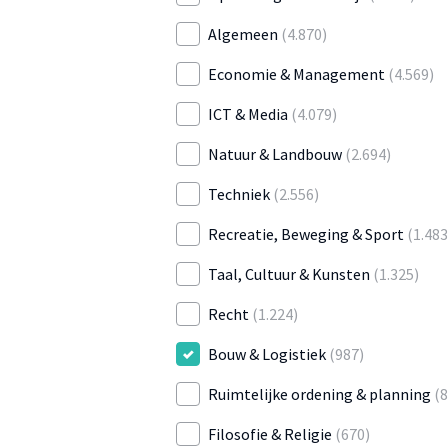
Algemeen
(4.870)
Economie & Management
(4.569)
ICT & Media
(4.079)
Natuur & Landbouw
(2.694)
Techniek
(2.556)
Recreatie, Beweging & Sport
(1.483
Taal, Cultuur & Kunsten
(1.325)
Recht
(1.224)
Bouw & Logistiek
(987)
Ruimtelijke ordening & planning
(8
Filosofie & Religie
(670)