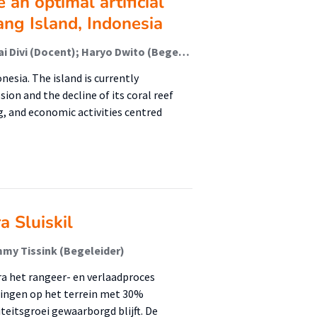
an optimal artificial
ang Island, Indonesia
Luuk Zijlstra (Student); Anthonie Luteijn (Docent); Sai Divi (Docent); Haryo Dwito (Begeleider)
nesia. The island is currently
on and the decline of its coral reef
, and economic activities centred
a Sluiskil
mmy Tissink (Begeleider)
ra het rangeer- en verlaadproces
ingen op het terrein met 30%
teitsgroei gewaarborgd blijft. De