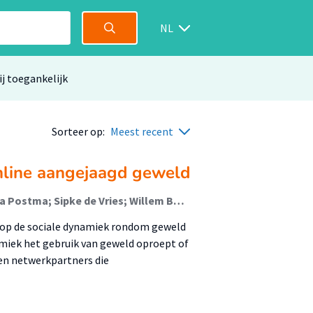
NL
ij toegankelijk
Sorteer op:
Meest recent
online aangejaagd geweld
Hedy Greijdanus; Tom Postmes; Anna Bartelds; Laura Postma; Sipke de Vries; Willem Bantema
er op de sociale dynamiek rondom geweld
namiek het gebruik van geweld oproept of
nen netwerkpartners die