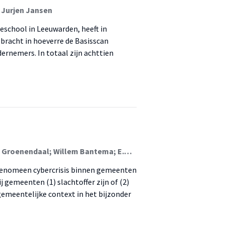
 Jurjen Jansen
school in Leeuwarden, heeft in
ebracht in hoeverre de Basisscan
ernemers. In totaal zijn achttien
Sander Ebbers; Joyce Koch; Jurjen Jansen; J. (Jelle) Groenendaal; Willem Bantema; E.R. (Rutger) Leukfeldt
 fenomeen cybercrisis binnen gemeenten
 gemeenten (1) slachtoffer zijn of (2)
gemeentelijke context in het bijzonder