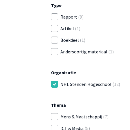
Type
Rapport
(9)
Artikel
(1)
Boekdeel
(1)
Andersoortig materiaal
(1)
Organisatie
NHL Stenden Hogeschool
(12)
Thema
Mens & Maatschappij
(7)
ICT & Media
(5)