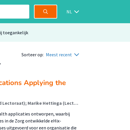
NL
ij toegankelijk
Sorteer op:
Meest recent
?
ations Applying the
Jan Nauta (Lid Lectoraat); Elles Gyaltsen-Lohuis (Lid Lectoraat); Marike Hettinga (Lector); Guido van Alphen; George Wink; Age Braad; Karste de Vries
lth applicaties ontworpen, waarbij
es in de Zorg ontwikkelde eHix-
es uitgevoerd voor een organisatie die