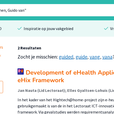
O
Inspiratie op jouw vakgebied
Vr
rs
2 Resultaten
Zocht je misschien:
guided
,
guide
,
vang
,
vana
Development of eHealth Applic
eHix Framework
In het kader van het Hightech@home-project zijn e-hea
gebruikgemaakt is van de in het Lectoraat ICT-innovati
framework. Via gevalstudies werden requirementsanalys