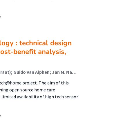
e
ogy : technical design
ost-benefit analysis,
Marike Hettinga (Lector); Ander de Keijzer (Lid Lectoraat); Guido van Alphen; Jan M. Nauta (Lid Lectoraat); Elles Gyaltsen-Lohuis (Lid Lectoraat); Niels Donninger; Rens Balkenende
tech@home project. The aim of this
rning open source home care
 limited availability of high tech sensor
e