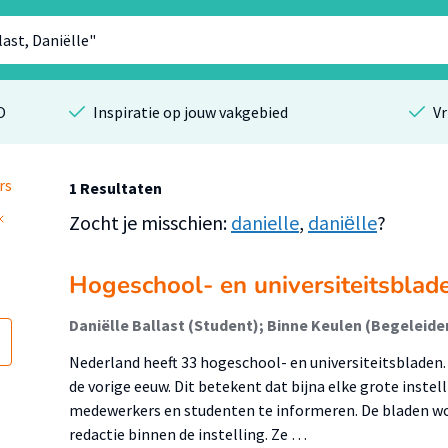
O
Inspiratie op jouw vakgebied
Vr
rs
1 Resultaten
Zocht je misschien:
danielle
,
daniёlle
?
Hogeschool- en universiteitsblad
Daniëlle Ballast (Student); Binne Keulen (Begeleide
Nederland heeft 33 hogeschool- en universiteitsbladen.
de vorige eeuw. Dit betekent dat bijna elke grote instel
medewerkers en studenten te informeren. De bladen w
redactie binnen de instelling. Ze …