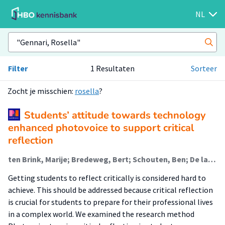
NL
Filter
1 Resultaten
Sorteer
Zocht je misschien:
rosella
?
Students’ attitude towards technology
enhanced photovoice to support critical
reflection
ten Brink, Marije; Bredeweg, Bert; Schouten, Ben; De la Prieta, Fernando; Gennari, Rosella; Temperini, Marco; Di Mascio, Tania; Vittorini, Pierpaolo; Kubincova, Zuzana; Popescu, Elvira; Rua Carneiro, Davide; Lancia, Loreto; Addone, Agnese
Getting students to reflect critically is considered hard to
achieve. This should be addressed because critical reflection
is crucial for students to prepare for their professional lives
in a complex world. We examined the research method