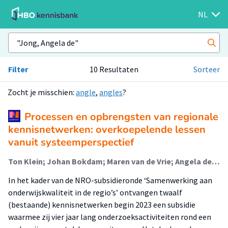
NL
Filter
10 Resultaten
Sorteer
Zocht je misschien:
angle
,
angles
?
Processen en opbrengsten van regionale
kennisnetwerken: overkoepelende lessen
vanuit systeemperspectief
Ton Klein; Johan Bokdam; Maren van de Vrie; Angela de Jong (Onderzoeker); Elsemarijn Ippel (Onderzoeker); Bregje de Vries; Patrick van Schaik; Hilde Kooiker-den Boer; Marieta Rosendaal- Van den Brande
In het kader van de NRO-subsidieronde ‘Samenwerking aan
onderwijskwaliteit in de regio’s’ ontvangen twaalf
(bestaande) kennisnetwerken begin 2023 een subsidie
waarmee zij vier jaar lang onderzoeksactiviteiten rond een