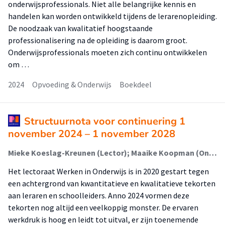
onderwijsprofessionals. Niet alle belangrijke kennis en
handelen kan worden ontwikkeld tijdens de lerarenopleiding.
De noodzaak van kwalitatief hoogstaande
professionalisering na de opleiding is daarom groot.
Onderwijsprofessionals moeten zich continu ontwikkelen
om …
2024
Opvoeding & Onderwijs
Boekdeel
Structuurnota voor continuering 1
november 2024 – 1 november 2028
Mieke Koeslag-Kreunen (Lector); Maaike Koopman (Onderzoeker); Patricia Brouwer (Onderzoeker); Tamar Tas (Onderzoeker); Angela de Jong (Onderzoeker); Jantine Kuiken; La'shan Lewis
Het lectoraat Werken in Onderwijs is in 2020 gestart tegen
een achtergrond van kwantitatieve en kwalitatieve tekorten
aan leraren en schoolleiders. Anno 2024 vormen deze
tekorten nog altijd een veelkoppig monster. De ervaren
werkdruk is hoog en leidt tot uitval, er zijn toenemende