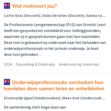
Wat motiveert jou?
Lotte Gras (Docent); Siska de Gries (Docent); Sanna van der Heijden (Docent); Brechtje Poldermans (Docent); Iris de Rooij (Docent); Bente Rademaker (Docent); Angela de Jong (Onderzoeker); Maaike Koopman (Onderzoeker)
De Professionele Leergemeenschap (PLG) van Utrecht Leert
heeft een gesprekstool ontwikkeld voor leidinggevenden,
waarmee zij in gesprek kunnen gaan met hun teamleden.
Deze tool is gebaseerd op onderzoek naar het behouden van
onderwijsprofessionals in het primair onderwijs. Je kunt
deze tool gebruiken …
2024
Opvoeding & Onderwijs
Andersoortig materiaal
Onderwijsprofessionals versterken hun
handelen door samen leren en ontwikkelen
Elsemarijn Ippel (Onderzoeker); Mees Kok (Onderzoeker); Maaike Koopman (Onderzoeker); Angela de Jong (Onderzoeker)
De samenleving stelt hoge eisen aan