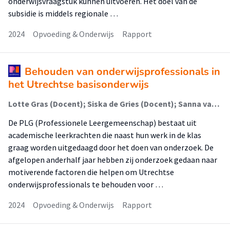
onderwijsvraagstuk kunnen uitvoeren. Het doel van de
subsidie is middels regionale …
2024
Opvoeding & Onderwijs
Rapport
Behouden van onderwijsprofessionals in
het Utrechtse basisonderwijs
Lotte Gras (Docent); Siska de Gries (Docent); Sanna van der Heijden (Docent); Brechtje Poldermans (Docent); Iris de Rooij (Docent); Bente Rademaker (Docent); Angela de Jong (Onderzoeker); Maaike Koopman (Onderzoeker)
De PLG (Professionele Leergemeenschap) bestaat uit
academische leerkrachten die naast hun werk in de klas
graag worden uitgedaagd door het doen van onderzoek. De
afgelopen anderhalf jaar hebben zij onderzoek gedaan naar
motiverende factoren die helpen om Utrechtse
onderwijsprofessionals te behouden voor …
2024
Opvoeding & Onderwijs
Rapport