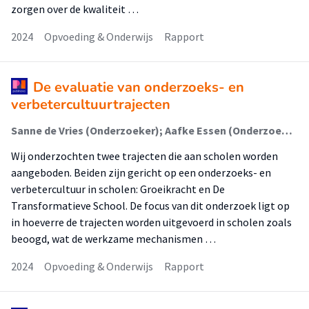
zorgen over de kwaliteit …
2024
Opvoeding & Onderwijs
Rapport
De evaluatie van onderzoeks- en
verbetercultuurtrajecten
Sanne de Vries (Onderzoeker); Aafke Essen (Onderzoeker); Maren van de Vrie (Onderzoeker); Isa Kessels (Onderzoeker); Ton Klein (Onderzoeker); Ditte Lockhorst (Onderzoeker); Elsemarijn Ippel (Onderzoeker); Saskia Brokamp (Onderzoeker); Huub Everaert (Onderzoeker); Brigitte de Kok (Onderzoeker); Angela de Jong (Onderzoeker)
Wij onderzochten twee trajecten die aan scholen worden
aangeboden. Beiden zijn gericht op een onderzoeks- en
verbetercultuur in scholen: Groeikracht en De
Transformatieve School. De focus van dit onderzoek ligt op
in hoeverre de trajecten worden uitgevoerd in scholen zoals
beoogd, wat de werkzame mechanismen …
2024
Opvoeding & Onderwijs
Rapport