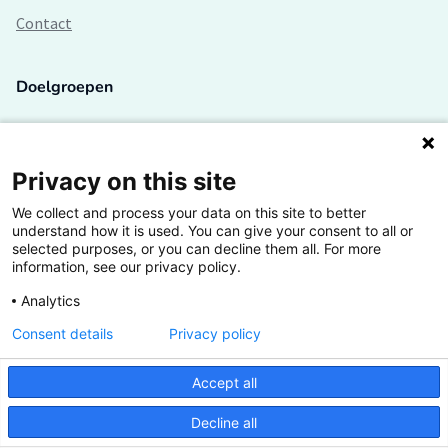
Contact
Doelgroepen
Studenten
Lectoren en onderzoekers
Privacy on this site
We collect and process your data on this site to better
Bedrijven
understand how it is used. You can give your consent to all or
selected purposes, or you can decline them all. For more
Hogescholen
information, see our privacy policy.
Analytics
Consent details
Privacy policy
De grootste kennisbank van het HBO
Accept all
Inspiratie op jouw vakgebied
Decline all
Vrij toegankelijk