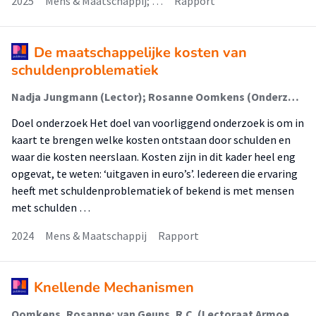
2025
Mens & Maatschappij; …
Rapport
De maatschappelijke kosten van
schuldenproblematiek
Nadja Jungmann (Lector); Rosanne Oomkens (Onderzoeker); Paul Vroonhof (Onderzoeker); Marijke Beulen (Onderzoeker); John Boog (Onderzoeker); Cora van Horssen (Onderzoeker)
Doel onderzoek Het doel van voorliggend onderzoek is om in
kaart te brengen welke kosten ontstaan door schulden en
waar die kosten neerslaan. Kosten zijn in dit kader heel eng
opgevat, te weten: ‘uitgaven in euro’s’. Iedereen die ervaring
heeft met schuldenproblematiek of bekend is met mensen
met schulden …
2024
Mens & Maatschappij
Rapport
Knellende Mechanismen
Oomkens, Rosanne; van Geuns, R.C. (Lectoraat Armoede Interventies); Jungmann, Nadja; van der Schors, Anna; Muda, Jessica; van der Meulen, Barbera; Schiffelers, Marie-Jeanne; Kuiper, Marlot