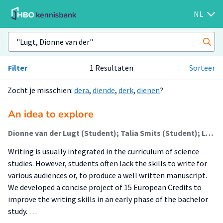
NL
Filter
1 Resultaten
Sorteer
Zocht je misschien:
dera
,
diende
,
derk
,
dienen
?
An idea to explore
Dionne van der Lugt (Student); Talia Smits (Student); Loubna El-Yamani (Student); Thom van den Eng (Student); Maroeska Burggraaf (Docent); Ivo Horn (Onderzoeker)
Writing is usually integrated in the curriculum of science
studies. However, students often lack the skills to write for
various audiences or, to produce a well written manuscript.
We developed a concise project of 15 European Credits to
improve the writing skills in an early phase of the bachelor
study. …