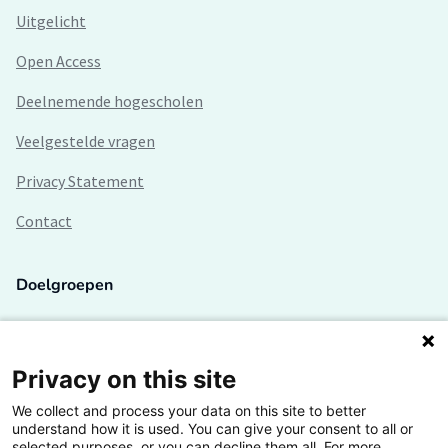
Uitgelicht
Open Access
Deelnemende hogescholen
Veelgestelde vragen
Privacy Statement
Contact
Doelgroepen
Studenten
Lectoren en onderzoekers
Privacy on this site
We collect and process your data on this site to better
Bedrijven
understand how it is used. You can give your consent to all or
selected purposes, or you can decline them all. For more