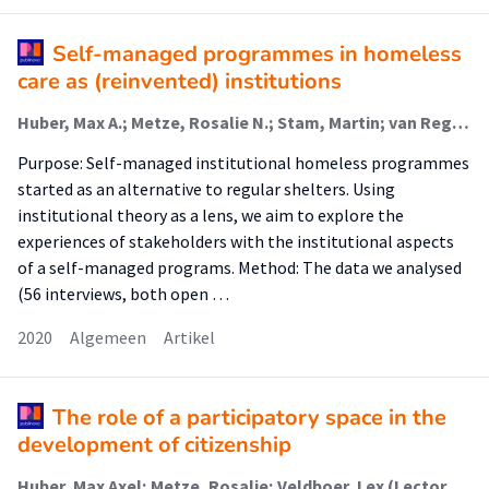
Self-managed programmes in homeless
care as (reinvented) institutions
Huber, Max A.; Metze, Rosalie N.; Stam, Martin; van Regenmortel, Tine; Abma, Tineke
Purpose: Self-managed institutional homeless programmes
started as an alternative to regular shelters. Using
institutional theory as a lens, we aim to explore the
experiences of stakeholders with the institutional aspects
of a self-managed programs. Method: The data we analysed
(56 interviews, both open …
2020
Algemeen
Artikel
The role of a participatory space in the
development of citizenship
Huber, Max Axel; Metze, Rosalie; Veldboer, Lex (Lectoraat Stedelijk Sociaal Werk); Stam, Martin; van Regenmortel, Tine; Abma, Tineke