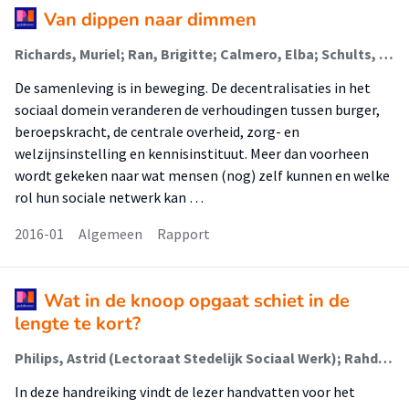
Van dippen naar dimmen
Richards, Muriel; Ran, Brigitte; Calmero, Elba; Schults, Tes; Stijkel, Anne; Thakoersingh, Vydia; Calmez, Hildo; Huinink, Wanda; Creebsburg, Mirjam; Malik, Saba; Klappe, Karine; Otto, Jurriaan; Hoogenhout, Wilma; van Blijenburgh, Annette; Wintels-Hofman, Heidi; Mannaert, José; Acheampong, Izaac; van Bodengraven, Karin; Tromp, Menekse; Tuinfort, Maureen; Haveman, Annyk; van Vliet, Joyce; Hoogstad, Nathalie; Kroon, Coby; White, Raoul; Räkers, Marc; Kemmeren, Charlotte; Kemmeren, Jeroen; Hanekroot, Karin; Stam, Martin; de Koningh, Wonah; Bouwes, Tineke
De samenleving is in beweging. De decentralisaties in het
sociaal domein veranderen de verhoudingen tussen burger,
beroepskracht, de centrale overheid, zorg- en
welzijnsinstelling en kennisinstituut. Meer dan voorheen
wordt gekeken naar wat mensen (nog) zelf kunnen en welke
rol hun sociale netwerk kan …
2016-01
Algemeen
Rapport
Wat in de knoop opgaat schiet in de
lengte te kort?
Philips, Astrid (Lectoraat Stedelijk Sociaal Werk); Rahder, Clotilde; Kroon, Coby; den Ouden, Doppy; Corsten, Erna; van der Naaten, Esmeralda; Teutscher, Femke; van den Berg, Greet; Ouariji, Hanan; van Wissen, Herman; Rol, Johan; van Nus, José; Hanekroot, Karin; Vonk, Liddy; Knips, Madelien; van Onna, Marita; Stam, Martin; Aziz, Mawash; Willemsen, Olga; Hofman, Paul; Schimmelpennink, Richard; Griffioen, Rupino; Albarda, Seth; Bouwes, Tineke; Walravens, Vanessa; de Koningh, Wonah; Kemmeren, Charlotte
In deze handreiking vindt de lezer handvatten voor het