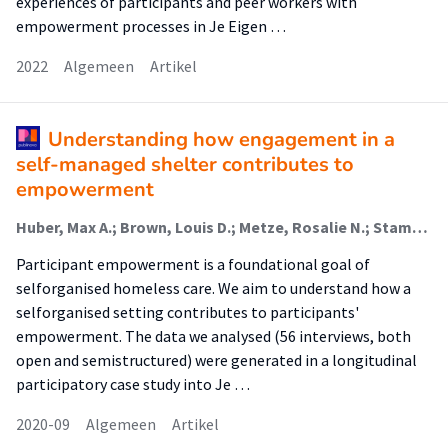
experiences of participants and peer workers with
empowerment processes in Je Eigen …
2022
Algemeen
Artikel
Understanding how engagement in a
self-managed shelter contributes to
empowerment
Huber, Max A.; Brown, Louis D.; Metze, Rosalie N.; Stam, Martin; Abma, Tineke A; van Regenmortel, Tine; Abma, Tineke N.
Participant empowerment is a foundational goal of
selforganised homeless care. We aim to understand how a
selforganised setting contributes to participants'
empowerment. The data we analysed (56 interviews, both
open and semistructured) were generated in a longitudinal
participatory case study into Je …
2020-09
Algemeen
Artikel