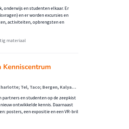
, onderwijs en studenten elkaar. Er
svragen) en er worden excursies en
ten, activiteiten, opbrengsten en
tig materiaal
n Kenniscentrum
Vieveen, Maarten; van der Schoor, Tineke; Hidding, Charlotte; Tel, Taco; Bergen, Kalyani; van der Krogt, Lydia; Vos, Richard
n partners en studenten op de zeepkist
n nieuw ontwikkelde kennis. Daarnaast
n: posters, een expositie en een VR-bril