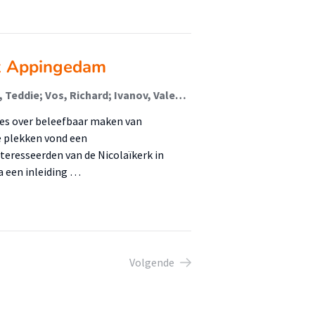
rk Appingedam
Vieveen, Maarten; van der Schoor, Tineke; Woudstra, Teddie; Vos, Richard; Ivanov, Valentin
mes over beleefbaar maken van
e plekken vond een
teresseerden van de Nicolaïkerk in
 een inleiding …
Volgende