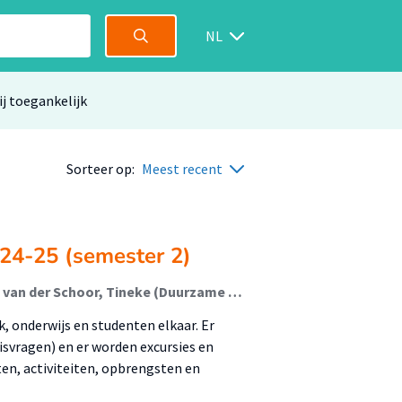
NL
ij toegankelijk
Sorteer op:
Meest recent
 24-25 (semester 2)
Vieveen, Maarten (Duurzame Gebouwde Omgeving); van der Schoor, Tineke (Duurzame Gebouwde Omgeving); Hidding, Charlotte (Leefomgeving In Transitie); de Vrieze, Ron; Vos, Richard; Brons, Margret; Seubers, Jorn
, onderwijs en studenten elkaar. Er
svragen) en er worden excursies en
ten, activiteiten, opbrengsten en