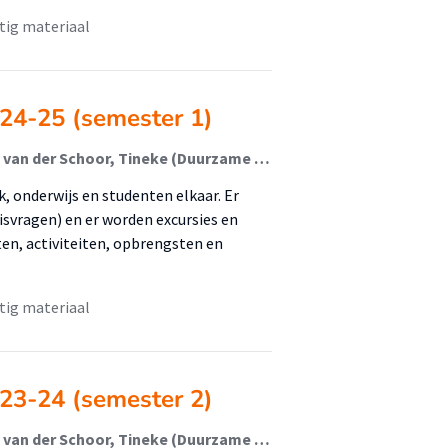
tig materiaal
 24-25 (semester 1)
Vieveen, Maarten (Duurzame Gebouwde Omgeving); van der Schoor, Tineke (Duurzame Gebouwde Omgeving); Hidding, Charlotte (Leefomgeving In Transitie); de Vrieze, Ron; Vos, Richard; Brons, Margret
, onderwijs en studenten elkaar. Er
svragen) en er worden excursies en
ten, activiteiten, opbrengsten en
tig materiaal
 23-24 (semester 2)
Vieveen, Maarten (Duurzame Gebouwde Omgeving); van der Schoor, Tineke (Duurzame Gebouwde Omgeving); Hidding, Charlotte (Leefomgeving In Transitie); de Vrieze, Ron; Vos, Richard