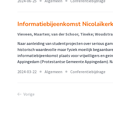
2024-06-25
Algemeen
Conferentiebijdrage
Informatiebijeenkomst Nicolaïke
Naar aanleiding van studentprojecten over serious ga
historisch waardevolle maar fysiek moeilijk begaanbar
informatiebijeenkomst plaats voor vrijwilligers en gein
Appingedam (Protestantse Gemeente Appingedam). Na
2024-03-22
Algemeen
Conferentiebijdrage
Vorige