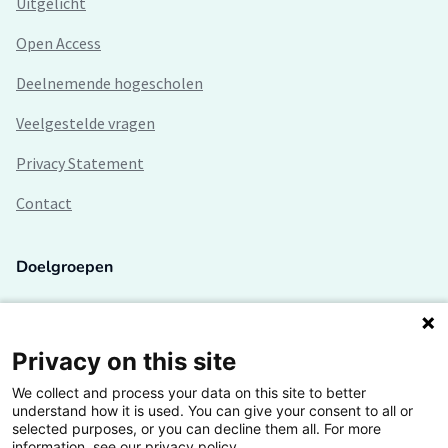
Uitgelicht
Open Access
Deelnemende hogescholen
Veelgestelde vragen
Privacy Statement
Contact
Doelgroepen
Studenten
Lectoren en onderzoekers
Privacy on this site
We collect and process your data on this site to better
Bedrijven
understand how it is used. You can give your consent to all or
selected purposes, or you can decline them all. For more
Hogescholen
information, see our privacy policy.