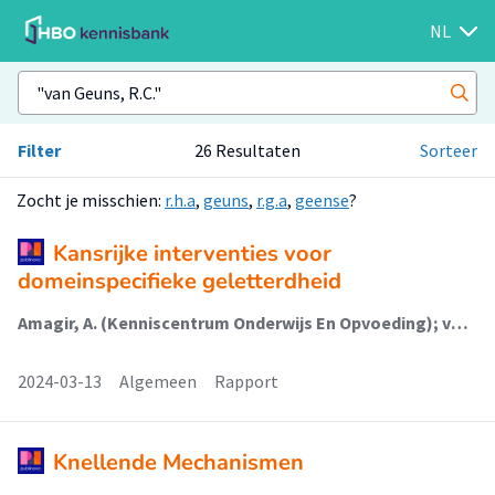
NL
Filter
26 Resultaten
Sorteer
Zocht je misschien:
r.h.a
,
geuns
,
r.g.a
,
geense
?
Kansrijke interventies voor
domeinspecifieke geletterdheid
Amagir, A. (Kenniscentrum Onderwijs En Opvoeding); van den Brink, M.; Custers, A.L. (Lectoraat Armoede Interventies); van Geuns, R.C. (Lectoraat Armoede Interventies); Halewijn, E.; Kruithof, M.J. (Lectoraat Armoede Interventies); van Steensel, R.; van der Voorn, M.
2024-03-13
Algemeen
Rapport
Knellende Mechanismen