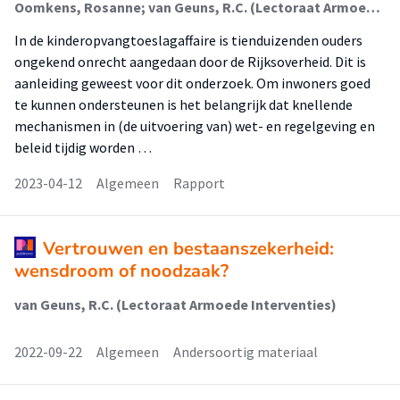
Oomkens, Rosanne; van Geuns, R.C. (Lectoraat Armoede Interventies); Jungmann, Nadja; van der Schors, Anna; Muda, Jessica; van der Meulen, Barbera; Schiffelers, Marie-Jeanne; Kuiper, Marlot
In de kinderopvangtoeslagaffaire is tienduizenden ouders
ongekend onrecht aangedaan door de Rijksoverheid. Dit is
aanleiding geweest voor dit onderzoek. Om inwoners goed
te kunnen ondersteunen is het belangrijk dat knellende
mechanismen in (de uitvoering van) wet- en regelgeving en
beleid tijdig worden …
2023-04-12
Algemeen
Rapport
Vertrouwen en bestaanszekerheid:
wensdroom of noodzaak?
van Geuns, R.C. (Lectoraat Armoede Interventies)
2022-09-22
Algemeen
Andersoortig materiaal