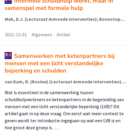
Informele schuldhulp werkt, maar in
samenspel met formele hulp
Mak, D.J. (Lectoraat Armoede Interventies); Boonstoppel, E. (Lectoraat Armoede Interventies); van Geuns, R.C. (Lectoraat Armoede Interventies); Schoorl, R.J. (Lectoraat Armoede Interventies); Broekhuizen, J.
2021-12-01
Algemeen
Artikel
Samenwerken met ketenpartners bij
mensen met een licht verstandelijke
beperking en schulden
van Dam, R. (Rosine) (Lectoraat Armoede Interventies); van Geuns, R.C. (Lectoraat Armoede Interventies)
Wat is essentieel in de samenwerking tussen
schuldhulpverleners en ketenpartners in de begeleiding van
mensen met een licht verstandelijke beperking (LVB)? Dit
artikel gaat in op deze vraag. Om eerst wat meer context te
geven wordt ter introductie ingegaan op wat een LVB is en
hoe groot deze groep is. …