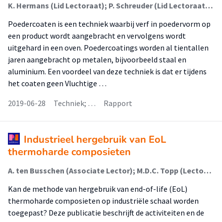
K. Hermans (Lid Lectoraat); P. Schreuder (Lid Lectoraat); N.P. Boks (Docent); M.D.C. Topp (Lector)
Poedercoaten is een techniek waarbij verf in poedervorm op
een product wordt aangebracht en vervolgens wordt
uitgehard in een oven. Poedercoatings worden al tientallen
jaren aangebracht op metalen, bijvoorbeeld staal en
aluminium. Een voordeel van deze techniek is dat er tijdens
het coaten geen Vluchtige …
2019-06-28
Techniek; …
Rapport
Industrieel hergebruik van EoL
thermoharde composieten
A. ten Busschen (Associate Lector); M.D.C. Topp (Lector); J. Bouwmeester (Onderzoeker); P. Schreuder (Onderzoeker); P. Bosman (Onderzoeker); E. Roetman (Onderzoeker)
Kan de methode van hergebruik van end-of-life (EoL)
thermoharde composieten op industriële schaal worden
toegepast? Deze publicatie beschrijft de activiteiten en de