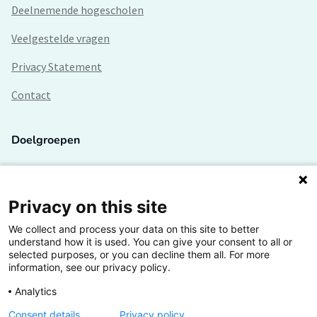
Deelnemende hogescholen
Veelgestelde vragen
Privacy Statement
Contact
Doelgroepen
Studenten
Lectoren en onderzoekers
Privacy on this site
We collect and process your data on this site to better
Bedrijven
understand how it is used. You can give your consent to all or
selected purposes, or you can decline them all. For more
Hogescholen
information, see our privacy policy.
Analytics
Consent details
Privacy policy