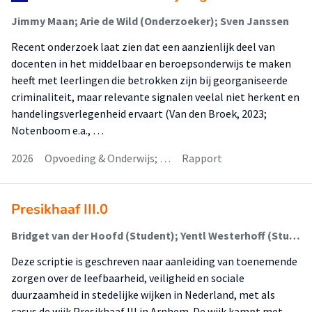
Jimmy Maan; Arie de Wild (Onderzoeker); Sven Janssen
Recent onderzoek laat zien dat een aanzienlijk deel van
docenten in het middelbaar en beroepsonderwijs te maken
heeft met leerlingen die betrokken zijn bij georganiseerde
criminaliteit, maar relevante signalen veelal niet herkent en
handelingsverlegenheid ervaart (Van den Broek, 2023;
Notenboom e.a., …
2026
Opvoeding & Onderwijs; …
Rapport
Presikhaaf III.0
Bridget van der Hoofd (Student); Yentl Westerhoff (Student); Dave van den Berg (Begeleider); Marcel Tabak (Begeleider)
Deze scriptie is geschreven naar aanleiding van toenemende
zorgen over de leefbaarheid, veiligheid en sociale
duurzaamheid in stedelijke wijken in Nederland, met als
casus de wijk Presikhaaf III in Arnhem. De wijk kampt met