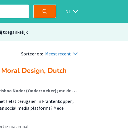
NL
ij toegankelijk
Sorteer op:
Meest recent
 Moral Design, Dutch
Danielle Arets (Lector); Anika Kok (Lid Lectoraat); Brishna Nader (Onderzoeker); mr. dr. Bart Wernaart (Lector)
et liefst terugzien in krantenkoppen,
van social media platforms? Mede
rtig materiaal