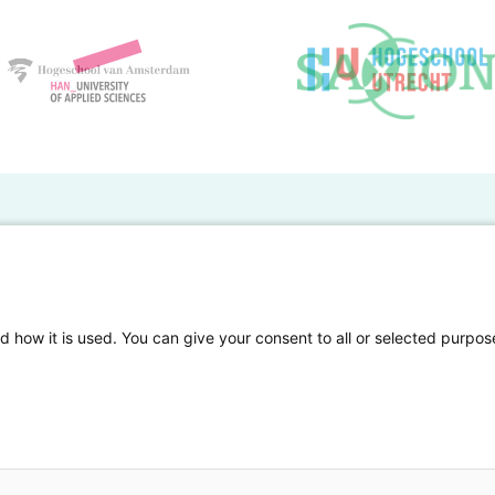
BO Kennisbank
er de HBO Kennisbank
Deelnemende hogescholen
gen onderzoek publiceren
Veelgestelde vragen
d how it is used. You can give your consent to all or selected purpos
tgelicht
Privacy Statement
en Access
Contact