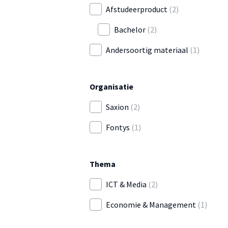
Afstudeerproduct
(2)
Bachelor
(2)
Andersoortig materiaal
(1)
Organisatie
Saxion
(2)
Fontys
(1)
Thema
ICT & Media
(2)
Economie & Management
(1)