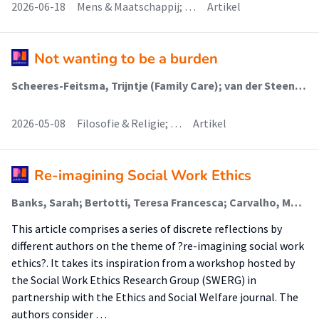
2026-06-18
Mens & Maatschappij; …
Artikel
Not wanting to be a burden
Scheeres-Feitsma, Trijntje (Family Care); van der Steen, Jenny T; Schaafsma, Petruschka
2026-05-08
Filosofie & Religie; …
Artikel
Re-imagining Social Work Ethics
Banks, Sarah; Bertotti, Teresa Francesca; Carvalho, Maria Irene; Cuenca, Mercedes; Forlenza, Daria; Gemara, Netanel; Gillet, François; Grabinski, Eva; Groothoff, Richard (Safe And Healthy Upbringing); Reimer, Elizabeth; Segal, Michal
This article comprises a series of discrete reflections by
different authors on the theme of ?re-imagining social work
ethics?. It takes its inspiration from a workshop hosted by
the Social Work Ethics Research Group (SWERG) in
partnership with the Ethics and Social Welfare journal. The
authors consider …