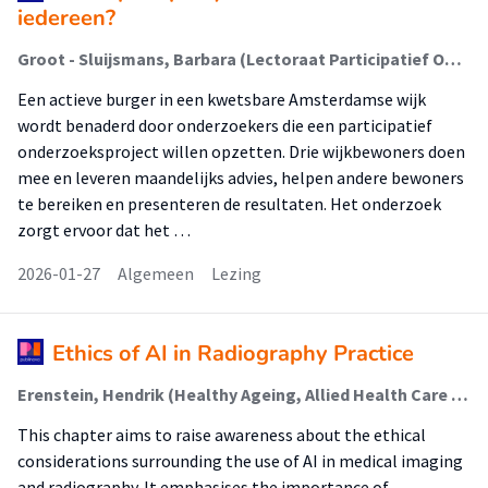
iedereen?
Groot - Sluijsmans, Barbara (Lectoraat Participatief Onderzoek Voor Gezondheid En Welzijn)
Een actieve burger in een kwetsbare Amsterdamse wijk
wordt benaderd door onderzoekers die een participatief
onderzoeksproject willen opzetten. Drie wijkbewoners doen
mee en leveren maandelijks advies, helpen andere bewoners
te bereiken en presenteren de resultaten. Het onderzoek
zorgt ervoor dat het …
2026-01-27
Algemeen
Lezing
Ethics of AI in Radiography Practice
Erenstein, Hendrik (Healthy Ageing, Allied Health Care And Nursing); Plantinga, Mirjam; van Ooijen, Peter M. A.
This chapter aims to raise awareness about the ethical
considerations surrounding the use of AI in medical imaging
and radiography. It emphasises the importance of