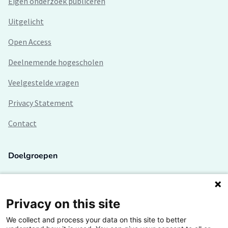
Eigen onderzoek publiceren
Uitgelicht
Open Access
Deelnemende hogescholen
Veelgestelde vragen
Privacy Statement
Contact
Doelgroepen
Studenten
Lectoren en onderzoekers
Privacy on this site
We collect and process your data on this site to better
Bedrijven