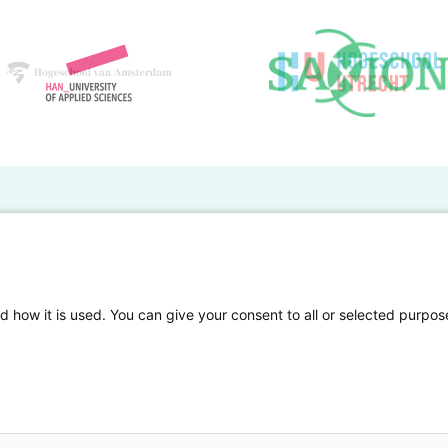
BO Kennisbank
er de HBO Kennisbank
Deelnemende hogescholen
gen onderzoek publiceren
Veelgestelde vragen
d how it is used. You can give your consent to all or selected purpos
tgelicht
Privacy Statement
en Access
Contact