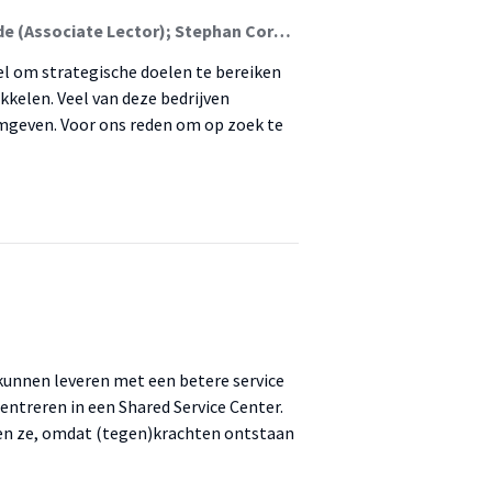
Rosalie Korevaar (Lid Lectoraat); Joost van der Weide (Associate Lector); Stephan Corporaal; Menno Vos (Lector); Lodewijk Witteveen
el om strategische doelen te bereiken
kkelen. Veel van deze bedrijven
rmgeven. Voor ons reden om op zoek te
kunnen leveren met een betere service
entreren in een Shared Service Center.
ken ze, omdat (tegen)krachten ontstaan