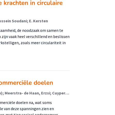
krachten in circulaire
hossein Soudani; E. Kersten
rzaamheid, de noodzaak om samen te
ijn vaak heel verschillend en beslissen
telligen, zoals meer circulariteit in
commerciële doelen
Drupsteen - Sint, Linda (Lectoraat Ondernemerschap); Meerstra- de Haan, Erzsi; Cuypers, Claudia (Lectoraat Ondernemerschap)
merciële doelen na, wat soms
kele van deze spanningen zien en
ews met tien sociaal ondernemers.