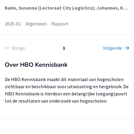
Balm, Susanne (Lectoraat City Logistics); Johannes, Koos (Lectoraat Ondernemerschap); Ploos van Amstel, Walther (Faculteit Techniek (Ft)); Schilder, Yasmine; Wilmsen, Sander (Lectoraat Logistiek); Kamphuis, Michiel; Kin, Bram
2025-01
Algemeen
Rapport
Vorige
1
Volgende
Over HBO Kennisbank
De HBO Kennisbank maakt dit materiaal van hogescholen
zichtbaar en beschikbaar voor uitwisseling en hergebruik. De
HBO Kennisbank is hierdoor een belangrijke toegangspoort
tot de resultaten van onderzoek van hogescholen.