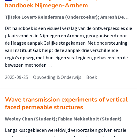
handboek Nijmegen-Arnhem
Tjitske Lovert-Reindersma (Onderzoeker); Amresh Dewkalie; Femke Spoeltman-van der Veen (Onderzoeker); Antje Orgassa (Onderzoeker); Christel Vissers (Onderzoeker)
Dit handboek is een visueel verslag van de ontwerpsessies die
plaatsvonden in Nijmegen en Arnhem, georganiseerd door
de Haagse aanpak Gelijke stagekansen. Met ondersteuning
van Instituut Gak helpt deze aanpak drie verschillende
regio’s op weg met hun eigen strategieën, gebaseerd op de
bewezen methoden …
2025-09-25
Opvoeding & Onderwijs
Boek
Wave transmission experiments of vertical
faced permeable structures
Wesley Chan (Student); Fabian Mekkelholt (Student)
Langs kustgebieden wereldwijd veroorzaken golven erosie