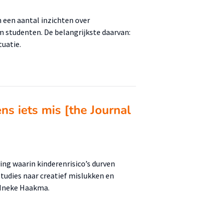
 een aantal inzichten over
m studenten. De belangrijkste daarvan:
tuatie.
ns iets mis [the Journal
ng waarin kinderenrisico’s durven
Studies naar creatief mislukken en
r.Ineke Haakma.