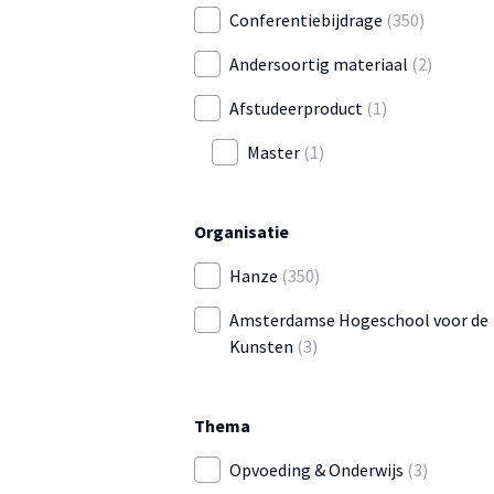
Conferentiebijdrage
(350)
Andersoortig materiaal
(2)
Afstudeerproduct
(1)
Master
(1)
Organisatie
Hanze
(350)
Amsterdamse Hogeschool voor de
Kunsten
(3)
Thema
Opvoeding & Onderwijs
(3)