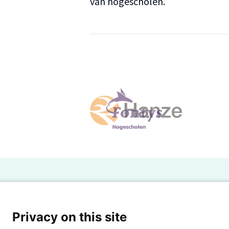
van hogescholen.
H
Powered by SURF
Ov
Privacy on this site