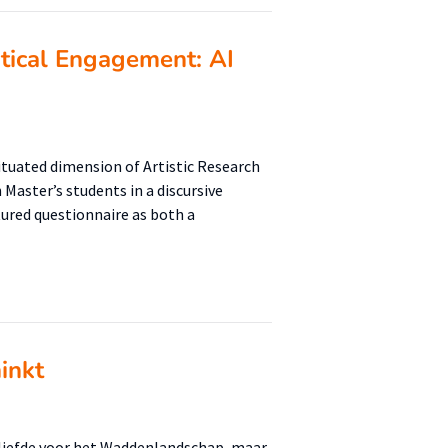
tical Engagement: AI
 situated dimension of Artistic Research
Master’s students in a discursive
ctured questionnaire as both a
inkt
liefde voor het Waddenlandschap, maar