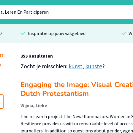
O
Inspiratie op jouw vakgebied
Vr
rs
353 Resultaten
Zocht je misschien:
kunst
,
kunste
?
Engaging the Image: Visual Creat
Dutch Protestantism
Wijnia, Lieke
The research project The New Illuminators: Women in Se
Resilience provides us with a remarkable level of acces
journallers. In addition to questions about gender, agen