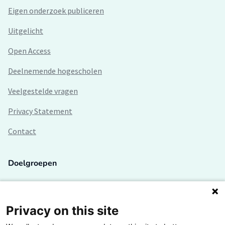
Eigen onderzoek publiceren
Uitgelicht
Open Access
Deelnemende hogescholen
Veelgestelde vragen
Privacy Statement
Contact
Doelgroepen
Studenten
Lectoren en onderzoekers
Privacy on this site