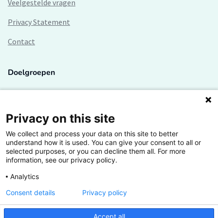
Veelgestelde vragen
Privacy Statement
Contact
Doelgroepen
Studenten
Lectoren en onderzoekers
Privacy on this site
We collect and process your data on this site to better
Bedrijven
understand how it is used. You can give your consent to all or
selected purposes, or you can decline them all. For more
Hogescholen
information, see our privacy policy.
Analytics
Consent details
Privacy policy
De grootste kennisbank van het HBO
Accept all