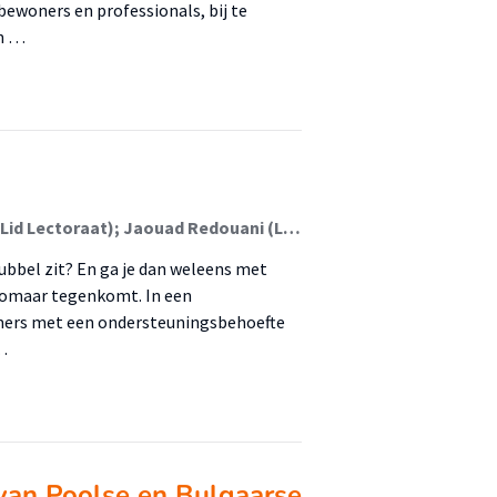
ewoners en professionals, bij te
in …
Barbara van der Ent (Lid Lectoraat); Simone Koster (Lid Lectoraat); Jaouad Redouani (Lid Lectoraat)
ubbel zit? En ga je dan weleens met
t zomaar tegenkomt. In een
emers met een ondersteuningsbehoefte
…
 van Poolse en Bulgaarse