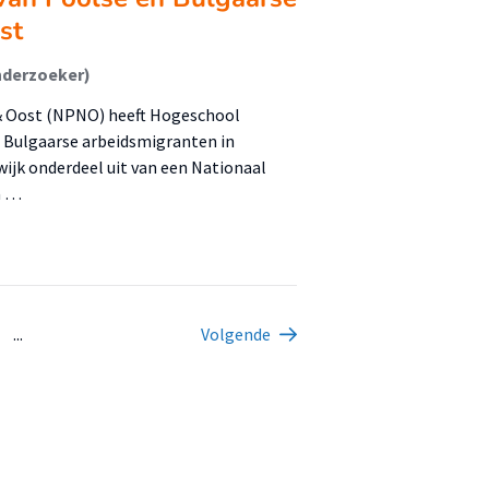
st
nderzoeker)
& Oost (NPNO) heeft Hogeschool
n Bulgaarse arbeidsmigranten in
jk onderdeel uit van een Nationaal
a …
...
Volgende