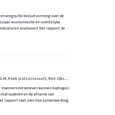
r strategische besluitvorming over de
sociaal-economische en ruimtelijke
 indicatoren analyseert het rapport de
Desiree Winkelaar-Gerritsen (Lid Lectoraat); Carina G.M. Peek (Lid Lectoraat); Rixt Zijlstra (Associate Lector)
 inwonersinitiatieven kunnen bijdragen
antal ouderen en de afname van
Het rapport laat zien hoe samenwerking