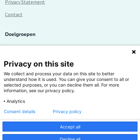
Privacy Statement
Contact
Doelgroepen
Studenten
Lectoren en onderzoekers
Privacy on this site
We collect and process your data on this site to better
Bedrijven
understand how it is used. You can give your consent to all or
selected purposes, or you can decline them all. For more
Hogescholen
information, see our privacy policy.
Analytics
Consent details
Privacy policy
De grootste kennisbank van het HBO
Accept all
Inspiratie op jouw vakgebied
Decline all