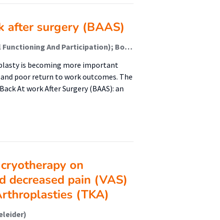
k after surgery (BAAS)
Strijbos, Daniël O; van der Sluis, Geert (Peri-Hospital Functioning And Participation); Boymans, Tim A E J; de Groot, Stephan; Klomp, Simon; Kooijman, Carolien M; Reneman, Michiel F; Kuijer, P Paul F M
oplasty is becoming more important
 and poor return to work outcomes. The
f Back At work After Surgery (BAAS): an
 cryotherapy on
d decreased pain (VAS)
Arthroplasties (TKA)
eleider)