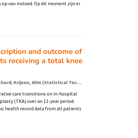
 op van invloed. Op dit moment zijn er
cription and outcome of
ts receiving a total knee
van Houtert, Wim F.C.; Strijbos, Daniël O; Bimmel, Richard; Krijnen, Wim (Statistical Techniques For Applied Research); Jager, Jelmer; Meeteren, Nico (L.U.) van; van der Sluis, Geert (Peri-Hospital Functioning And Participation)
ative care transitions on in-hospital
plasty (TKA) over an 11-year period.
ic health record data from all patients