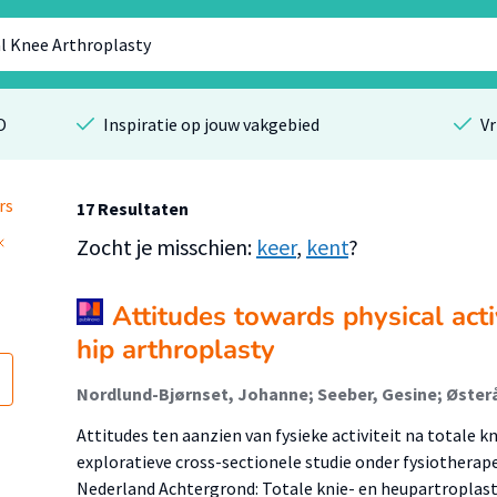
O
Inspiratie op jouw vakgebied
Vr
rs
17 Resultaten
Zocht je misschien:
keer
,
kent
?
Attitudes towards physical activ
hip arthroplasty
Attitudes ten aanzien van fysieke activiteit na totale k
exploratieve cross-sectionele studie onder fysiothera
Nederland Achtergrond: Totale knie- en heupartroplast