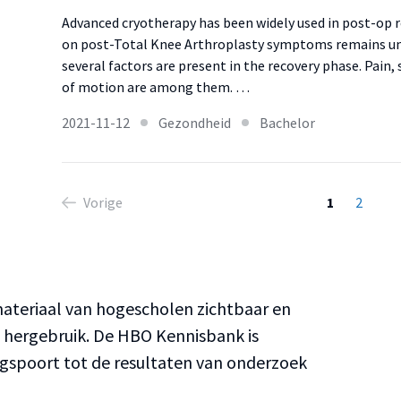
Advanced cryotherapy has been widely used in post-op re
on post-Total Knee Arthroplasty symptoms remains unc
several factors are present in the recovery phase. Pain
of motion are among them. …
2021-11-12
Gezondheid
Bachelor
Vorige
1
2
teriaal van hogescholen zichtbaar en
n hergebruik. De HBO Kennisbank is
ngspoort tot de resultaten van onderzoek