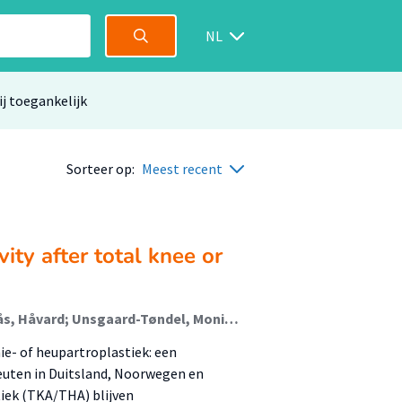
NL
ij toegankelijk
Sorteer op:
Meest recent
ity after total knee or
Nordlund-Bjørnset, Johanne; Seeber, Gesine; Østerås, Håvard; Unsgaard-Tøndel, Monica; Magne Hals, Odd; Stensdotter, Ann-Katrin; Slager, Geranda; van den Akker-Scheek, Inge; stevens, Martin
nie- of heupartroplastiek: een
peuten in Duitsland, Noorwegen en
iek (TKA/THA) blijven