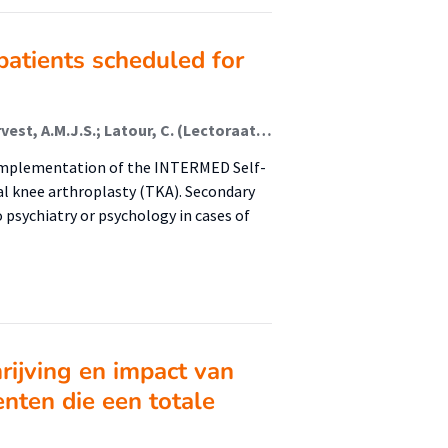
patients scheduled for
van der Linde, M.L.; Baas, D.C.; van der Goot, T.H.; Vervest, A.M.J.S.; Latour, C. (Lectoraat Geïntegreerde Complexe Zorg)
f implementation of the INTERMED Self-
al knee arthroplasty (TKA). Secondary
 psychiatry or psychology in cases of
rijving en impact van
enten die een totale