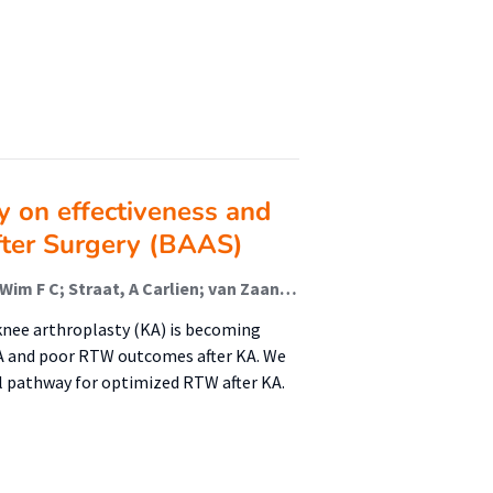
y on effectiveness and
fter Surgery (BAAS)
Strijbos, Daniël O; van der Sluis, Geert; van Houtert, Wim F C; Straat, A Carlien; van Zaanen, Yvonne; de Groot, Stephan; Klomp, Simon; Krijnen, Wim P; Kooijman, Carolien M; van den Brand, Igor; Reneman, Michiel F; Boymans, Tim A E J; Kuijer, P Paul F M
nee arthroplasty (KA) is becoming
KA and poor RTW outcomes after KA. We
al pathway for optimized RTW after KA.