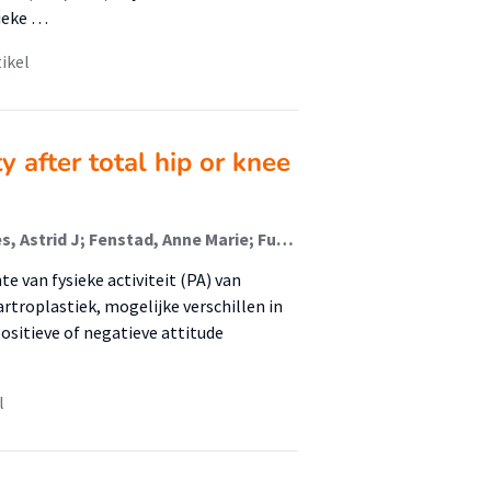
sieke …
tikel
y after total hip or knee
van den Akker-Scheek, Inge; Stevens, Martin; De Vries, Astrid J; Fenstad, Anne Marie; Furnes, Ove Nord; Østerås, Håvard; Raap-van Sleuwen, Bregje E; Saris, Katja; Slager, Geranda E C; Unsgaard-Tøndel, Monica; Hals, Odd Magne; Stensdotter, Ann-Katrin
te van fysieke activiteit (PA) van
rtroplastiek, mogelijke verschillen in
ositieve of negatieve attitude
l