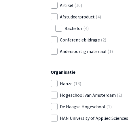
Artikel
(10)
Afstudeerproduct
(4)
Bachelor
(4)
Conferentiebijdrage
(2)
Andersoortig materiaal
(1)
Organisatie
Hanze
(13)
Hogeschool van Amsterdam
(2)
De Haagse Hogeschool
(1)
HAN University of Applied Sciences