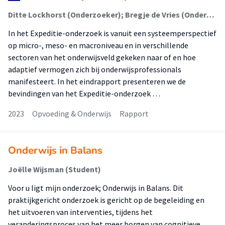
Ditte Lockhorst (Onderzoeker); Bregje de Vries (Onderzoeker); Patricia Brouwer (Onderzoeker); Monika Louws (Onderzoeker); Leonie Middelbeek (Onderzoeker); Wouter Schenke (Onderzoeker); Amber Walraven (Onderzoeker); Annemie Struyf (Onderzoeker); Ebbo Bulder (Onderzoeker)
In het Expeditie-onderzoek is vanuit een systeemperspectief
op micro-, meso- en macroniveau en in verschillende
sectoren van het onderwijsveld gekeken naar of en hoe
adaptief vermogen zich bij onderwijsprofessionals
manifesteert. In het eindrapport presenteren we de
bevindingen van het Expeditie-onderzoek …
2023
Opvoeding & Onderwijs
Rapport
Onderwijs in Balans
Joëlle Wijsman (Student)
Voor u ligt mijn onderzoek; Onderwijs in Balans. Dit
praktijkgericht onderzoek is gericht op de begeleiding en
het uitvoeren van interventies, tijdens het
veranderingsproces van het meer borgen van cognitieve