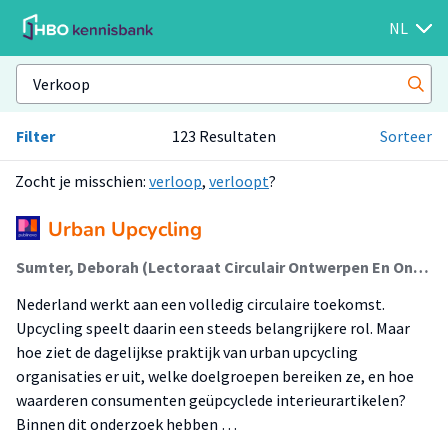
NL
Filter
123 Resultaten
Sorteer
Zocht je misschien:
verloop
,
verloopt
?
Urban Upcycling
Sumter, Deborah (Lectoraat Circulair Ontwerpen En Ondernemen); Hofmans, Christel (Lectoraat Circulair Ontwerpen En Ondernemen); Oskam, Inge (Lectoraat Circulair Ontwerpen En Ondernemen); Promes, Eva (Lectoraat Circulair Ontwerpen En Ondernemen); Snäll, Bente (Lectoraat Circulair Ontwerpen En Ondernemen)
Nederland werkt aan een volledig circulaire toekomst.
Upcycling speelt daarin een steeds belangrijkere rol. Maar
hoe ziet de dagelijkse praktijk van urban upcycling
organisaties er uit, welke doelgroepen bereiken ze, en hoe
waarderen consumenten geüpcyclede interieurartikelen?
Binnen dit onderzoek hebben …