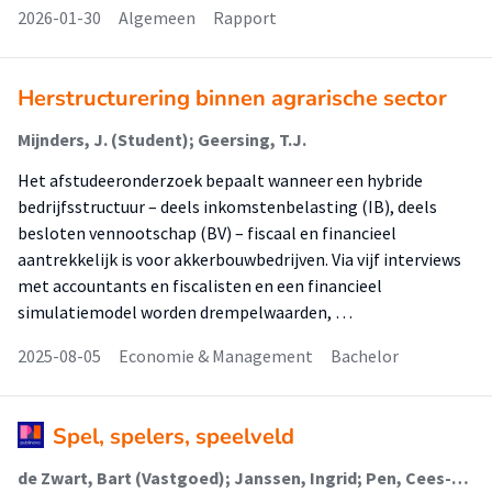
2026-01-30
Algemeen
Rapport
Herstructurering binnen agrarische sector
Mijnders, J. (Student); Geersing, T.J.
Het afstudeeronderzoek bepaalt wanneer een hybride
bedrijfsstructuur – deels inkomstenbelasting (IB), deels
besloten vennootschap (BV) – fiscaal en financieel
aantrekkelijk is voor akkerbouwbedrijven. Via vijf interviews
met accountants en fiscalisten en een financieel
simulatiemodel worden drempelwaarden, …
2025-08-05
Economie & Management
Bachelor
Spel, spelers, speelveld
de Zwart, Bart (Vastgoed); Janssen, Ingrid; Pen, Cees-Jan; ter Beek, Herbert; Bouma, Geiske; Custers, Lieve; Dooghe, David; de Zwart, Bart