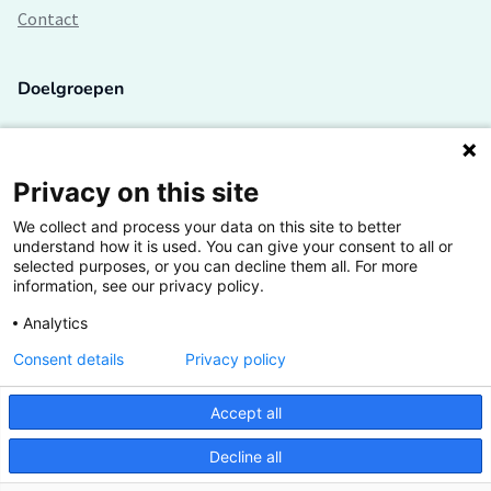
Contact
Doelgroepen
Studenten
Lectoren en onderzoekers
Privacy on this site
We collect and process your data on this site to better
Bedrijven
understand how it is used. You can give your consent to all or
selected purposes, or you can decline them all. For more
Hogescholen
information, see our privacy policy.
Analytics
Consent details
Privacy policy
De grootste kennisbank van het HBO
Accept all
Inspiratie op jouw vakgebied
Decline all
Vrij toegankelijk