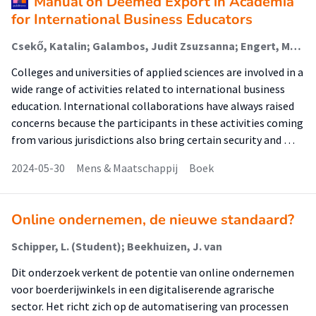
Manual on Deemed Export in Academia
for International Business Educators
Csekő, Katalin; Galambos, Judit Zsuzsanna; Engert, Markus; Wehner, Rainer; Naydenova, Daniela; Bakker, Diederich (International Business); Pöntinen, Ville; Torkkeli, Marko; Vylelagova, Zuzana; Koutná, Michaela; PAWLICZEK, Adam; Tüske, Zsuzsanna; Csekő, Katalin; Engert, Markus; Galambos, Judit Zsuzsanna; Vylelagova, Zuzana
Colleges and universities of applied sciences are involved in a
wide range of activities related to international business
education. International collaborations have always raised
concerns because the participants in these activities coming
from various jurisdictions also bring certain security and …
2024-05-30
Mens & Maatschappij
Boek
Online ondernemen, de nieuwe standaard?
Schipper, L. (Student); Beekhuizen, J. van
Dit onderzoek verkent de potentie van online ondernemen
voor boerderijwinkels in een digitaliserende agrarische
sector. Het richt zich op de automatisering van processen