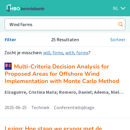
NL
Filter
25 Resultaten
Sorteer
Zocht je misschien:
will
,
firms
,
with
,
forms
?
Multi-Criteria Decision Analysis for
Proposed Areas for Offshore Wind
Implementation with Monte Carlo Method
Eizaguirre, Cristina Mata; Romero, Daniel; Adema, Niels (Wind Energy)
2025-06-25
Techniek
Conferentiebijdrage
Lezing: Hoe staan we ervoor met de