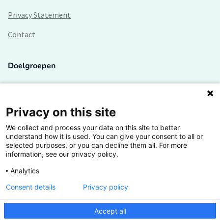
Privacy Statement
Contact
Doelgroepen
Studenten
Lectoren en onderzoekers
Privacy on this site
We collect and process your data on this site to better
Bedrijven
understand how it is used. You can give your consent to all or
selected purposes, or you can decline them all. For more
Hogescholen
information, see our privacy policy.
Analytics
Consent details
Privacy policy
De grootste kennisbank van het HBO
Accept all