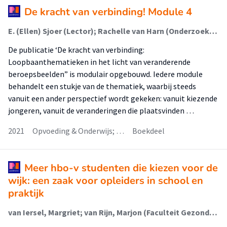
De kracht van verbinding! Module 4
E. (Ellen) Sjoer (Lector); Rachelle van Harn (Onderzoeker); Petra Biemans (Lector); Jeany van Beelen-Slijper (Associate Lector); Piet Verstegen (Onderzoeker)
De publicatie ‘De kracht van verbinding:
Loopbaanthematieken in het licht van veranderende
beroepsbeelden” is modulair opgebouwd. Iedere module
behandelt een stukje van de thematiek, waarbij steeds
vanuit een ander perspectief wordt gekeken: vanuit kiezende
jongeren, vanuit de veranderingen die plaatsvinden …
2021
Opvoeding & Onderwijs; …
Boekdeel
Meer hbo-v studenten die kiezen voor de
wijk: een zaak voor opleiders in school en
praktijk
van Iersel, Margriet; van Rijn, Marjon (Faculteit Gezondheid); Colenbrander, S.; Leijdekkers, M.L.A.