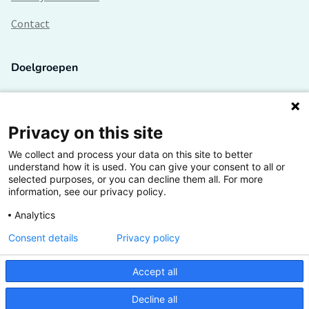
Contact
Doelgroepen
Studenten
Lectoren en onderzoekers
Privacy on this site
We collect and process your data on this site to better
Bedrijven
understand how it is used. You can give your consent to all or
selected purposes, or you can decline them all. For more
Hogescholen
information, see our privacy policy.
Analytics
Consent details
Privacy policy
De grootste kennisbank van het HBO
Accept all
Inspiratie op jouw vakgebied
Decline all