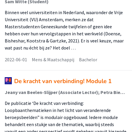
Sam Witte (Student)
Binnen veel universiteiten in Nederland, waaronder de Vrije
Universiteit (VU) Amsterdam, merken ze dat
Masterstudenten Geneeskunde twijfelen of geen idee
hebben over hun vervolgstappen in het werkveld (Doense,
Bisheshar, Kootstra & Gartzke, 2021). Er is veel keuze, maar
wat past nu écht bij ze? Het doel …
2022-06-01
Mens & Maatschappij
Bachelor
De kracht van verbinding! Module 1
Jeany van Beelen-Slijper (Associate Lector); Petra Biemans (Lector); Rachelle van Harn (Onderzoeker); E. (Ellen) Sjoer (Lector); Piet Verstegen (Onderzoeker)
De publicatie ‘De kracht van verbinding:
Loopbaanthematieken in het licht van veranderende
beroepsbeelden” is modulair opgebouwd. Iedere module
behandelt een stukje van de thematiek, waarbij steeds
vanuit een ander perspectief wordt gekeken: vanuit kiezende