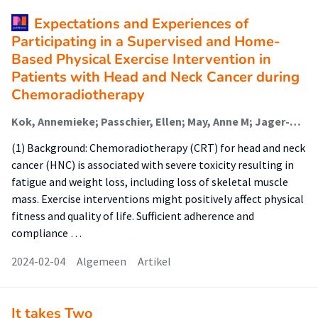
Expectations and Experiences of
Participating in a Supervised and Home-
Based Physical Exercise Intervention in
Patients with Head and Neck Cancer during
Chemoradiotherapy
Kok, Annemieke; Passchier, Ellen; May, Anne M; Jager-Wittenaar, Harriët (Healthy Ageing, Allied Health Care And Nursing); Veenhof, Cindy; de Bree, Remco; Stuiver, Martijn M; Speksnijder, Caroline M
(1) Background: Chemoradiotherapy (CRT) for head and neck
cancer (HNC) is associated with severe toxicity resulting in
fatigue and weight loss, including loss of skeletal muscle
mass. Exercise interventions might positively affect physical
fitness and quality of life. Sufficient adherence and
compliance …
2024-02-04
Algemeen
Artikel
It takes Two