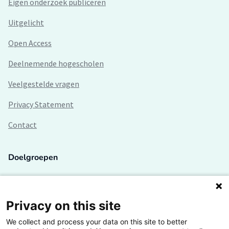
Eigen onderzoek publiceren
Uitgelicht
Open Access
Deelnemende hogescholen
Veelgestelde vragen
Privacy Statement
Contact
Doelgroepen
Studenten
Lectoren en onderzoekers
Privacy on this site
We collect and process your data on this site to better
Bedrijven