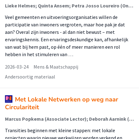
Lieke Helmes; Quinta Ansem; Petra Josso Loureiro (Onderzoeker)
Veel gemeenten en uitvoeringsorganisaties willen de
participatie van inwoners vergroten, maar hoe pak je dat
aan? Overal zijn inwoners - al dan niet bewust – met
ervaringskennis. Een ervaringsdeskundige kan, afhankelijk
van wat bij hem past, op één of meer manieren een rol
hebben in het stimuleren van …
2026-03-24
Mens & Maatschappij
Andersoortig materiaal
Met Lokale Netwerken op weg naar
Circulariteit
Marcus Popkema (Associate Lector); Deborah Aarnink (Lid Lectoraat); Rik Berbé (Lid Lectoraat); Bram Entrop; Germa Langeler (Lid Lectoraat); Sander Siebelink; Luka Westgeest (Lid Lectoraat)
Transities beginnen met kleine stappen: met lokale
projecten waarin nieuwe werkwijzen worden verkend en