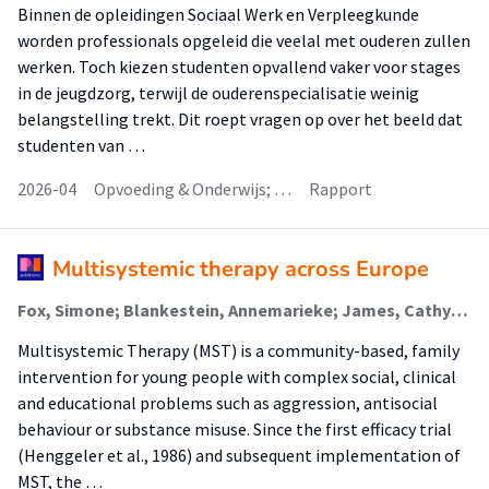
Binnen de opleidingen Sociaal Werk en Verpleegkunde
worden professionals opgeleid die veelal met ouderen zullen
werken. Toch kiezen studenten opvallend vaker voor stages
in de jeugdzorg, terwijl de ouderenspecialisatie weinig
belangstelling trekt. Dit roept vragen op over het beeld dat
studenten van …
2026-04
Opvoeding & Onderwijs; …
Rapport
Multisystemic therapy across Europe
Fox, Simone; Blankestein, Annemarieke; James, Cathy; Jefford, Tom; Kuijpers, Femke; Lange, Aurelie (Lectoraat Jeugdzorg); Ogden, Terje; Taraldsen, Knut; Ulfsdotter Ljunggren, Emma
Multisystemic Therapy (MST) is a community-based, family
intervention for young people with complex social, clinical
and educational problems such as aggression, antisocial
behaviour or substance misuse. Since the first efficacy trial
(Henggeler et al., 1986) and subsequent implementation of
MST, the …