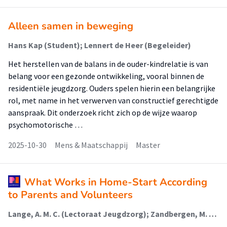
Alleen samen in beweging
Hans Kap (Student); Lennert de Heer (Begeleider)
Het herstellen van de balans in de ouder-kindrelatie is van
belang voor een gezonde ontwikkeling, vooral binnen de
residentiële jeugdzorg. Ouders spelen hierin een belangrijke
rol, met name in het verwerven van constructief gerechtigde
aanspraak. Dit onderzoek richt zich op de wijze waarop
psychomotorische …
2025-10-30
Mens & Maatschappij
Master
What Works in Home-Start According
to Parents and Volunteers
Lange, A. M. C. (Lectoraat Jeugdzorg); Zandbergen, M. (Lectoraat Coördinatie Grootstedelijke Vraagstukken); Bijlsma, A. M. E.; Overbeek, G. J.; Boendermaker, L. (Lectoraat Jeugdzorg)